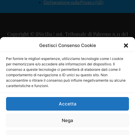
Dichiarazione sulla Privacy (UE)
Copyright © ilSicilia | aut. Tribunale di Palermo n.11 del
29/09/2015
Gestisci Consenso Cookie
Editore: Mercurio Comunicazione Soc. Coop. A.R.L.
Per fornire le migliori esperienze, utilizziamo tecnologie come i cookie
per memorizzare e/o accedere alle informazioni del dispositivo. Il
Direttore Editoriale: Maurizio Scaglione
consenso a queste tecnologie ci permetterà di elaborare dati come il
comportamento di navigazione o ID unici su questo sito. Non
Direttore Responsabile: Maria Calabrese
acconsentire o ritirare il consenso può influire negativamente su alcune
caratteristiche e funzioni.
p.zza Sant’Oliva, 9 – 90141 – Palermo – 091335557
P.IVA: 06334930820
Accetta
Mercurio Comunicazione Società Cooperativa a r.l. è
iscritta al Registro degli Operatori di Comunicazione al
Nega
numero 26988