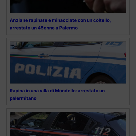
Anziane rapinate e minacciate con un coltello,
arrestato un 45enne a Palermo
Rapina in una villa di Mondello: arrestato un
palermitano