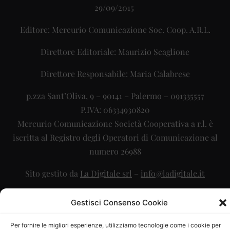
29/09/2015
Editore: Mercurio Comunicazione Soc. Coop. A.R.L.
Direttore Editoriale: Maurizio Scaglione
Direttore Responsabile: Maria Calabrese
p.zza Sant’Oliva, 9 – 90141 – Palermo – 091335557
P.IVA: 06334930820
Mercurio Comunicazione Società Cooperativa a r.l. è
iscritta al Registro degli Operatori di Comunicazione al
numero 26988
Sito gestito da
La Digitale srl
–
info@ladigitale.it
Gestisci Consenso Cookie
Per fornire le migliori esperienze, utilizziamo tecnologie come i cookie per