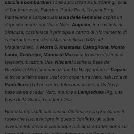
caccia e bombardieri
sono autorizzati a utilizzare gli scali
di Fontanarossa, Palermo-Punta Raisi, Trapani Birgi,
Pantelleria e Lampedusa;
Isola delle Femmine
ospita un
deposito munizioni Usa e Nato.
Augusta
, in provincia di
Siracusa, costituisce il principale centro di rifornimento di
carburanti e armi della Marina militare USA nel
Mediterraneo. A
Motta S. Anastasia, Caltagirone, Monte
Lauro, Centuripe, Marina di Marza
si trovano stazioni di
telecomunicazioni Usa.
Niscemi
ospita la base del
NavComTelSta (comunicazione Us Navy). Infine a
Trapani
si trova un’altra base Usaf con copertura Nato, nell’Isola di
Pantelleria
(Tp) un centro telecomunicazioni Us Navy,
base aerea e radar Nato, mentre a
Lampedusa
(Ag) una
base della Guardia costiera Usa.
Nonostante risulti complesso delineare con precisione il
ruolo che l’Isola​ ricopre in questo conflitto, gli ultimi
avvenimenti devono comunque richiamare l’attenzione sul
tema della guerra, sul coinvolgimento dei Governi e