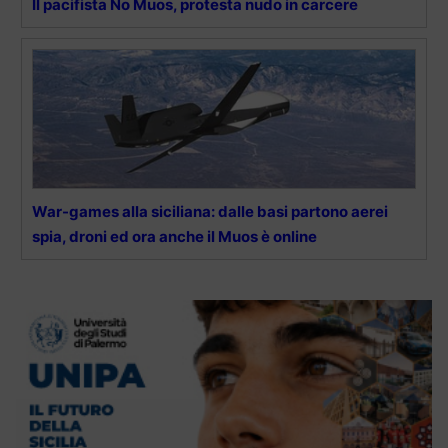
Il pacifista No Muos, protesta nudo in carcere
War-games alla siciliana: dalle basi partono aerei
spia, droni ed ora anche il Muos è online