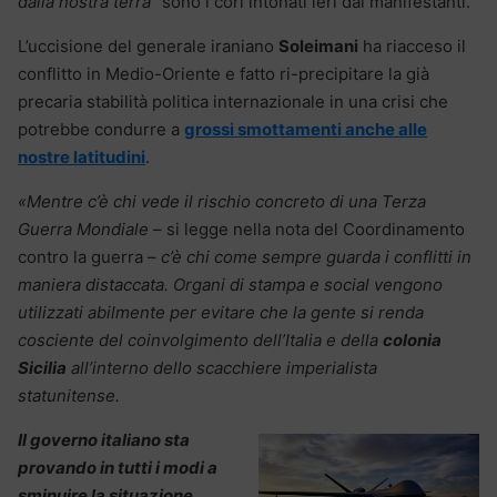
dalla nostra terra”
sono i cori intonati ieri dai manifestanti.
L’uccisione del generale iraniano
Soleimani
ha riacceso il
conflitto in Medio-Oriente e fatto ri-precipitare la già
precaria stabilità politica internazionale in una crisi che
potrebbe condurre a
grossi smottamenti anche alle
nostre latitudini
.
«Mentre c’è chi vede il rischio concreto di una Terza
Guerra Mondiale
– si legge nella nota del Coordinamento
contro la guerra –
c’è chi come sempre guarda i conflitti in
maniera distaccata. Organi di stampa e social vengono
utilizzati abilmente per evitare che la gente si renda
cosciente del coinvolgimento dell’Italia e della
colonia
Sicilia
all’interno dello scacchiere imperialista
statunitense.
Il governo italiano sta
provando in tutti i modi a
sminuire la situazione.