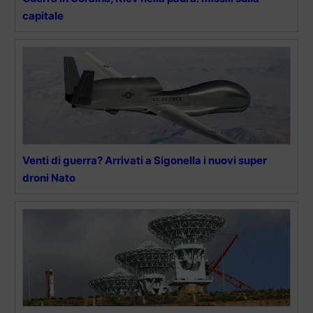
capitale
Venti di guerra? Arrivati a Sigonella i nuovi super
droni Nato