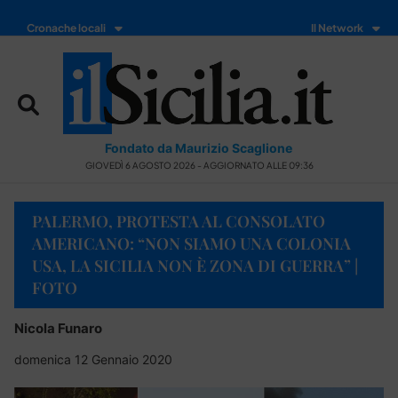
Cronache locali
Il Network
Fondato da Maurizio Scaglione
GIOVEDÌ 6 AGOSTO 2026 - AGGIORNATO ALLE 09:36
PALERMO, PROTESTA AL CONSOLATO
AMERICANO: “NON SIAMO UNA COLONIA
USA, LA SICILIA NON È ZONA DI GUERRA” |
FOTO
Nicola Funaro
domenica 12 Gennaio 2020