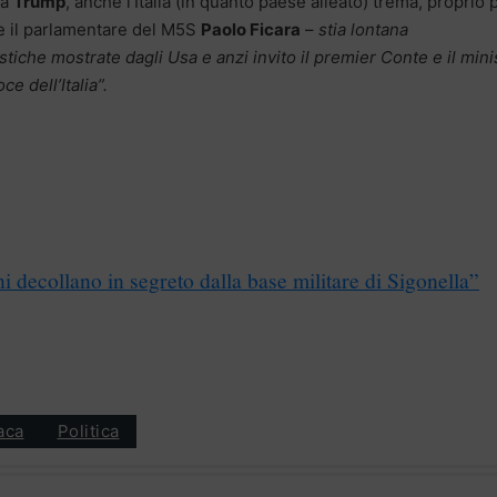
da
Trump
, anche l’Italia (in quanto paese alleato) trema, proprio p
e il parlamentare del M5S
Paolo Ficara
–
stia lontana
tiche mostrate dagli Usa e anzi invito il premier Conte e il mini
ce dell’Italia”.
i decollano in segreto dalla base militare di Sigonella”
aca
Politica