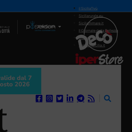
il SiciliaTivù
Siciliarurale.eu
Siciliammare.it
Il Network
Il Giornale della Bellezza
Siciliamedica.it
Sanitainsicilia.it