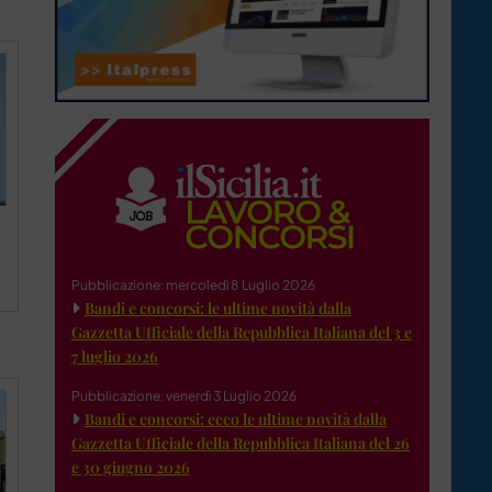
Pubblicazione: mercoledì 8 Luglio 2026
Bandi e concorsi: le ultime novità dalla
Gazzetta Ufficiale della Repubblica Italiana del 3 e
7 luglio 2026
Pubblicazione: venerdì 3 Luglio 2026
Bandi e concorsi: ecco le ultime novità dalla
Gazzetta Ufficiale della Repubblica Italiana del 26
e 30 giugno 2026