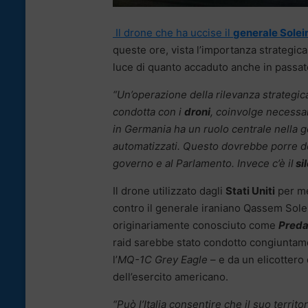
Il drone che ha uccise il
generale Solei
queste ore, vista l’importanza strategica
luce di quanto accaduto anche in passat
“Un’operazione della rilevanza strategic
condotta con i
droni
, coinvolge necess
in Germania ha un ruolo centrale nella g
automatizzati. Questo dovrebbe porre de
governo e al Parlamento. Invece c’è il
si
Il drone utilizzato dagli
Stati Uniti
per me
contro il generale iraniano Qassem Solei
originariamente conosciuto come
Preda
raid sarebbe stato condotto congiuntame
l’
MQ-1C Grey Eagle
– e da un elicottero
dell’esercito americano.
“Può l’Italia consentire che il suo territ