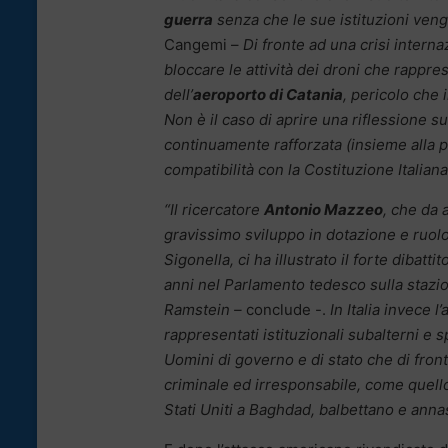
guerra
senza che le sue istituzioni ve
Cangemi –
Di fronte ad una crisi inter
bloccare le attività dei droni che rapprese
dell’
aeroporto di Catania
, pericolo che 
Non è il caso di aprire una riflessione su
continuamente rafforzata (insieme alla 
compatibilità con la Costituzione Italiana 
“Il ricercatore
Antonio Mazzeo
, che da 
gravissimo sviluppo in dotazione e ruolo
Sigonella, ci ha illustrato il forte dibatt
anni nel Parlamento tedesco sulla stazi
Ramstein –
conclude -.
In Italia invece l
rappresentati istituzionali subalterni e s
Uomini di governo e di stato che di fron
criminale ed irresponsabile, come quell
Stati Uniti a Baghdad, balbettano e anna