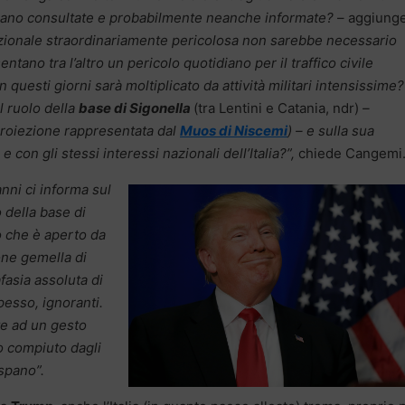
ngano consultate e probabilmente neanche informate?
– aggiung
nazionale straordinariamente pericolosa non sarebbe necessario
ntano tra l’altro un pericolo quotidiano per il traffico civile
in questi giorni sarà moltiplicato da attività militari intensissime?
l ruolo della
base di Sigonella
(tra Lentini e Catania, ndr)
–
proiezione rappresentata dal
Muos di Niscemi
) – e sulla sua
e con gli stessi interessi nazionali dell’Italia?”,
chiede Cangemi
anni ci informa sul
 della base di
ito che è aperto da
one gemella di
’afasia assoluta di
pesso, ignoranti.
te ad un gesto
o compiuto dagli
spano”.