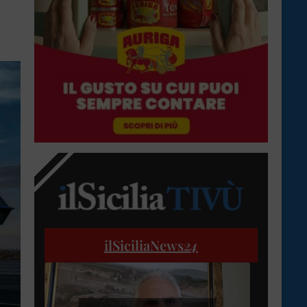
ilSiciliaNews
24