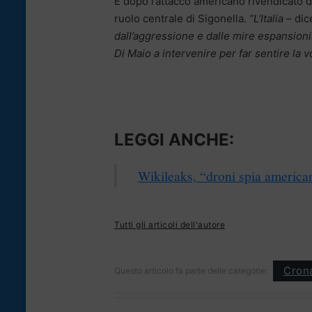
E dopo l’attacco americano rivendicato 
ruolo centrale di Sigonella.
“L’Italia
– dic
dall’aggressione e dalle mire espansionis
Di Maio a intervenire per far sentire la vo
LEGGI ANCHE:
Wikileaks, “droni spia american
Tutti gli articoli dell'autore
Cron
Questo articolo fa parte delle categorie: