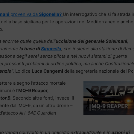
mani
proveniva da
Sigonella?
Un interrogativo che si fa strada i
 della base siciliana per le operazioni nel Mediterraneo e anche 
o.
a enorme quale quella dell’
uccisione del generale Soleimani
,
ariamente
la base di
Sigonella
, che insieme alla stazione di Ram
estione degli aerei senza pilota e nei nuovi sistemi di guerra
i pressanti problemi di ordine politico, ma anche Costituzionale
lenzio
“.
Lo dice
Luca Cangemi
della segreteria nazionale del Pci
ttere a segno l’attacco mortale
mani è l’
MQ-9 Reaper,
tor B.
Secondo altre fonti, invece, il
nte dall’MQ-9, da un altro drone –
 d’attacco
AH-64E Guardian
orio venga coinvolto in un omicidio extragiudiziale e in
azioni di