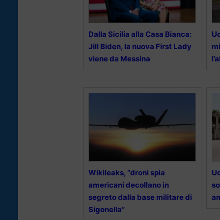
Dalla Sicilia alla Casa Bianca:
Uc
Jill Biden, la nuova First Lady
mi
viene da Messina
l’
Wikileaks, “droni spia
Uc
americani decollano in
so
segreto dalla base militare di
a
Sigonella”