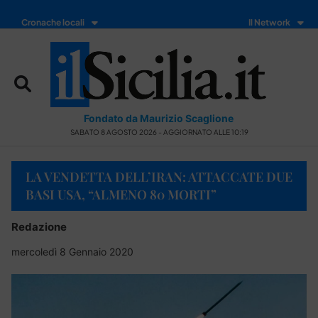
Cronache locali
Il Network
Fondato da Maurizio Scaglione
SABATO 8 AGOSTO 2026 - AGGIORNATO ALLE 10:19
LA VENDETTA DELL’IRAN: ATTACCATE DUE
BASI USA, “ALMENO 80 MORTI”
Redazione
mercoledì 8 Gennaio 2020