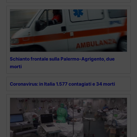
Schianto frontale sulla Palermo-Agrigento, due
morti
Coronavirus: in Italia 1.577 contagiati e 34 morti