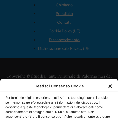
Chi siamo
Pubblicità
Contatti
Cookie Policy (UE)
Disconoscimento
Dichiarazione sulla Privacy (UE)
Copyright © ilSicilia | aut. Tribunale di Palermo n.11 del
29/09/2015
Gestisci Consenso Cookie
Editore: Mercurio Comunicazione Soc. Coop. A.R.L.
Per fornire le migliori esperienze, utilizziamo tecnologie come i cookie
per memorizzare e/o accedere alle informazioni del dispositivo. Il
Direttore Editoriale: Maurizio Scaglione
consenso a queste tecnologie ci permetterà di elaborare dati come il
comportamento di navigazione o ID unici su questo sito. Non
Direttore Responsabile: Maria Calabrese
acconsentire o ritirare il consenso può influire negativamente su alcune