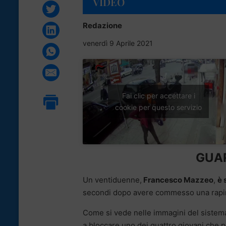
VIDEO
Redazione
venerdì 9 Aprile 2021
Fai clic per accettare i
cookie per questo servizio
GUAR
Un ventiduenne,
Francesco Mazzeo
,
è 
secondi dopo avere commesso una rapi
Come si vede nelle immagini del sistema 
a bloccare uno dei quattro giovani che p