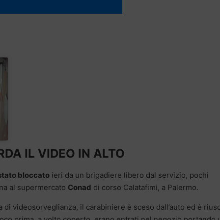
DA IL VIDEO IN ALTO
stato bloccato
ieri da un brigadiere libero dal servizio, pochi
na al supermercato
Conad
di corso Calatafimi, a Palermo.
di videosorveglianza, il carabiniere è sceso dall’auto ed è riusc
oco prima, a volto coperto, erano entrati nel negozio portando 