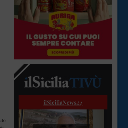
ilSiciliaNews
24
ito
via