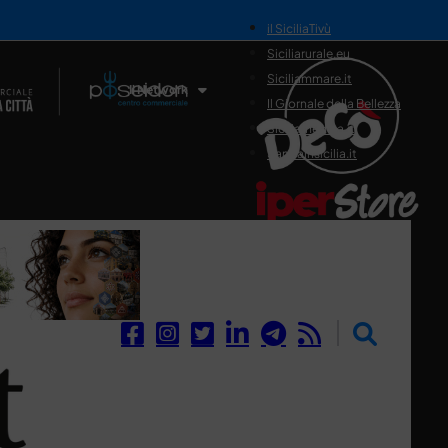
il SiciliaTivù
Siciliarurale.eu
Siciliammare.it
Il Network
Il Giornale della Bellezza
Siciliamedica.it
Sanitainsicilia.it