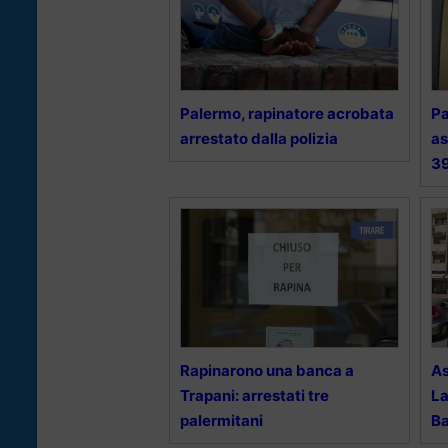
Palermo, rapinatore acrobata
Pa
arrestato dalla polizia
as
3
Rapinarono una banca a
As
Trapani: arrestati tre
La
palermitani
Ba