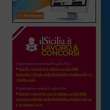
Pubblicazione: mercoledì 8 Luglio 2026
Bandi e concorsi: le ultime novità dalla
Gazzetta Ufficiale della Repubblica Italiana del 3 e
7 luglio 2026
Pubblicazione: venerdì 3 Luglio 2026
Bandi e concorsi: ecco le ultime novità dalla
Gazzetta Ufficiale della Repubblica Italiana del 26
e 30 giugno 2026