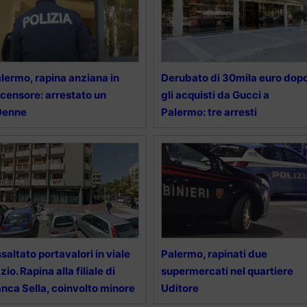
lermo, rapina anziana in
Derubato di 30mila euro dop
censore: arrestato un
gli acquisti da Gucci a
9enne
Palermo: tre arresti
saltato portavalori in viale
Palermo, rapinati due
zio. Rapina alla filiale di
supermercati nel quartiere
nca Sella, coinvolto minore
Uditore