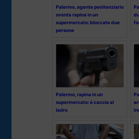
Palermo, agente penitenziario
Pa
sventa rapina in un
du
supermercato: bloccate due
fo
persone
Palermo, rapina in un
Pa
supermercato: è caccia al
ar
ladro
in