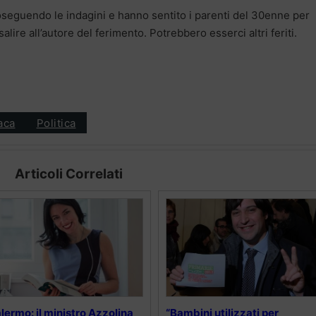
proseguendo le indagini e hanno sentito i parenti del 30enne per
alire all’autore del ferimento. Potrebbero esserci altri feriti.
aca
Politica
Articoli Correlati
lermo: il ministro Azzolina
“Bambini utilizzati per