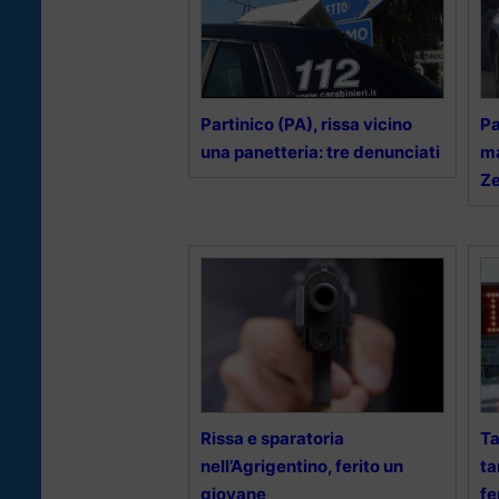
Partinico (PA), rissa vicino
Pa
una panetteria: tre denunciati
ma
Ze
Rissa e sparatoria
Ta
nell’Agrigentino, ferito un
ta
giovane
fe