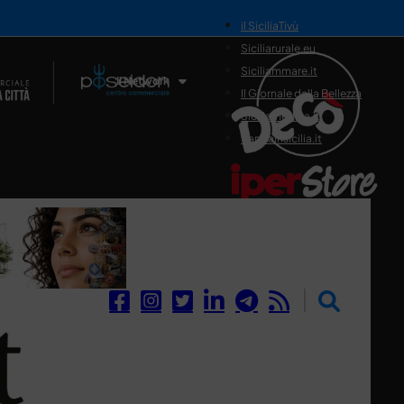
il SiciliaTivù
Siciliarurale.eu
Siciliammare.it
Il Network
Il Giornale della Bellezza
Siciliamedica.it
Sanitainsicilia.it