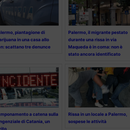
lermo, piantagione di
Palermo, il migrante pestato
rijuana in una casa allo
durante una rissa in via
n: scattano tre denunce
Maqueda è in coma: non è
stato ancora identificato
mponamento a catena sulla
Rissa in un locale a Palermo,
ngenziale di Catania, un
sospese le attività
rito