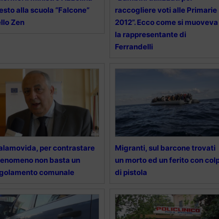
esto alla scuola “Falcone”
raccogliere voti alle Primarie
llo Zen
2012”. Ecco come si muoveva
la rappresentante di
Ferrandelli
lamovida, per contrastare
Migranti, sul barcone trovati
 fenomeno non basta un
un morto ed un ferito con colp
egolamento comunale
di pistola