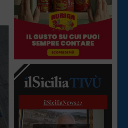
ilSiciliaNews
24