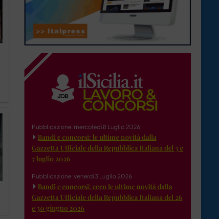
Pubblicazione: mercoledì 8 Luglio 2026
Bandi e concorsi: le ultime novità dalla
Gazzetta Ufficiale della Repubblica Italiana del 3 e
7 luglio 2026
Pubblicazione: venerdì 3 Luglio 2026
Bandi e concorsi: ecco le ultime novità dalla
Gazzetta Ufficiale della Repubblica Italiana del 26
e 30 giugno 2026