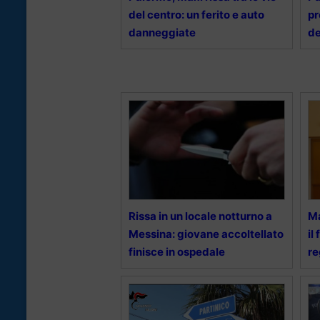
del centro: un ferito e auto
pr
danneggiate
de
Rissa in un locale notturno a
Ma
Messina: giovane accoltellato
il
finisce in ospedale
r