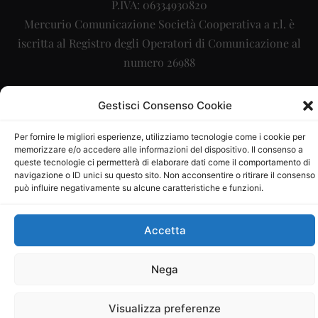
P.IVA: 06334930820
Mercurio Comunicazione Società Cooperativa a r.l. è
iscritta al Registro degli Operatori di Comunicazione al
numero 26988
Sito gestito da
La Digitale srl
–
info@ladigitale.it
Gestisci Consenso Cookie
Per fornire le migliori esperienze, utilizziamo tecnologie come i cookie per
memorizzare e/o accedere alle informazioni del dispositivo. Il consenso a
queste tecnologie ci permetterà di elaborare dati come il comportamento di
navigazione o ID unici su questo sito. Non acconsentire o ritirare il consenso
può influire negativamente su alcune caratteristiche e funzioni.
Accetta
Nega
Visualizza preferenze