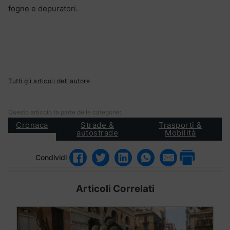
fogne e depuratori.
Tutti gli articoli dell'autore
Questo articolo fa parte delle categorie:
Cronaca
Strade &
Trasporti &
autostrade
Mobilità
Condividi
Articoli Correlati