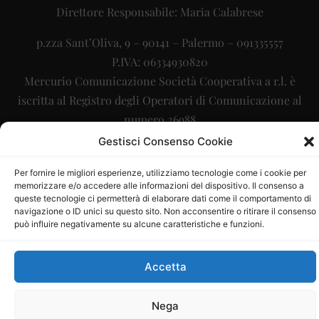
Direttore Responsabile: Maria Calabrese
p.zza Sant’Oliva, 9 – 90141 – Palermo – 091335557
P.IVA: 06334930820
Mercurio Comunicazione Società Cooperativa a r.l. è
iscritta al Registro degli Operatori di Comunicazione al
numero 26988
Gestisci Consenso Cookie
Sito gestito da
La Digitale srl
–
info@ladigitale.it
Per fornire le migliori esperienze, utilizziamo tecnologie come i cookie per
memorizzare e/o accedere alle informazioni del dispositivo. Il consenso a
queste tecnologie ci permetterà di elaborare dati come il comportamento di
navigazione o ID unici su questo sito. Non acconsentire o ritirare il consenso
può influire negativamente su alcune caratteristiche e funzioni.
Accetta
Nega