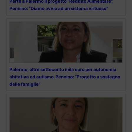
Parte a Palermo il progetto “Reddito Alimentare”,
Pennino: “Diamo avvio ad un sistema virtuoso”
Palermo, oltre settecento mila euro per autonomia
abitativa ed autismo. Pennino: “Progetto a sostegno
delle famiglie”