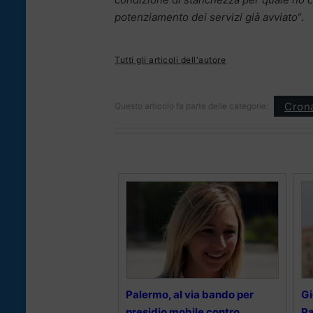
potenziamento dei servizi già avviato
“.
Tutti gli articoli dell'autore
Cron
Questo articolo fa parte delle categorie:
Palermo, al via bando per
Gi
presidio mobile contro
Pa