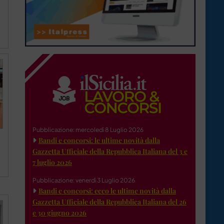
Pubblicazione: mercoledì 8 Luglio 2026
Bandi e concorsi: le ultime novità dalla
Gazzetta Ufficiale della Repubblica Italiana del 3 e
7 luglio 2026
Pubblicazione: venerdì 3 Luglio 2026
Bandi e concorsi: ecco le ultime novità dalla
Gazzetta Ufficiale della Repubblica Italiana del 26
e 30 giugno 2026