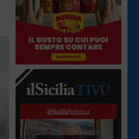
ilSiciliaNews
24