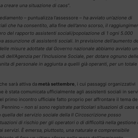
 a creare una situazione di caos
“.
nsediamento
– puntualizza l’assessore –
ha avviato un’azione di
iali che ha consentito, alla fine dell’anno scorso, il raggiungime
ero del rapporto assistenti sociali/popolazione di 1 ogni 5.000
tiva assunzione di assistenti sociali. In previsione dell’aumento de
o delle misure adottate dal Governo nazionale abbiamo avviato un
di dell’Agenzia per l’Inclusione Sociale, per dotare ognuno dell
 unita di personale in aggiunta a quelli già operanti, per un totale
 che sarà attiva da
metà settembre
, i cui passaggi organizzativi
he è stata comunicata ufficialmente agli assistenti sociali in serv
primo incontro ufficiale fatto proprio per affrontare il tema de
a Pennino –
non si sono registrate particolari situazioni di caos 
 quella del servizio sociale della II Circoscrizione posso
azioni di rischio per gli operatori o di difficoltà nella gestione 
 ai servizi. È emersa, piuttosto, una naturale e comprensibile
hiesto di fare un ultimo sforzo nelle more dell’imminente