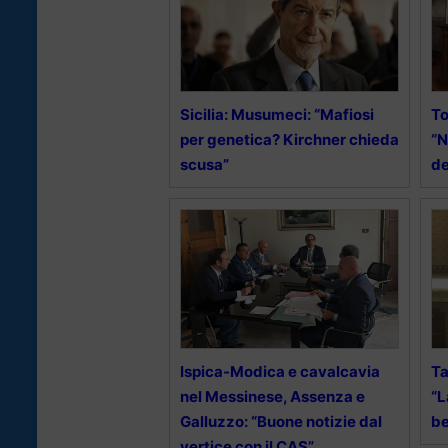
Sicilia: Musumeci: “Mafiosi
To
per genetica? Kirchner chieda
“N
scusa”
de
Ispica-Modica e cavalcavia
Ta
nel Messinese, Assenza e
“L
Galluzzo: “Buone notizie dal
be
vertice con il CAS”