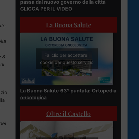
passa dal nuovo governo della città
CLICCA PER IL VIDEO
La Buona Salute
nto
lla
Fai clic per accettare i
e 8
cookie per questo servizio
 di
La Buona Salute 63° puntata: Ortopedia
izio
oncologica
lla
e
Oltre il Castello
dei