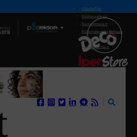
il SiciliaTivù
Siciliarurale.eu
Siciliammare.it
Il Network
Il Giornale della Bellezza
Siciliamedica.it
Sanitainsicilia.it