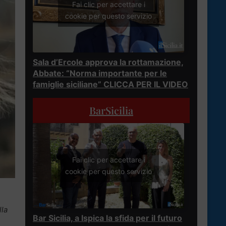
Fai clic per accettare i
cookie per questo servizio
Sala d’Ercole approva la rottamazione,
Abbate: “Norma importante per le
famiglie siciliane” CLICCA PER IL VIDEO
BarSicilia
Fai clic per accettare i
cookie per questo servizio
lla
Bar Sicilia, a Ispica la sfida per il futuro