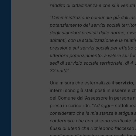
reddito di cittadinanza e che si è venuta
“
L’amministrazione comunale già dall’i
potenziamento dei servizi sociali territor
degli standard previsti dalle norme, ovv
abitanti, con la stabilizzazione e la rela
pressione sui servizi sociali per effett
ulteriore potenziamento, a valere sui fon
sedi di servizio sociale territoriale, di 4
32 unità
“.
Una misura che esternalizza il
servizio
,
interni sono già stati posti in essere e c
del Comune dall’Assessore in persona nel 
presa in carico rdc. “
Ad oggi
– sottoline
considerato che la mia stanza è attigua a
confermare che non si sono verificate situ
flussi di utenti che richiedono l’accesso
condizione di stanchezza per quale ho c