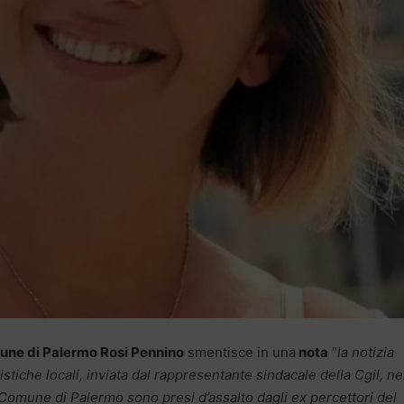
ne di Palermo Rosi Pennino
smentisce in una
nota
“
la notizia
istiche locali, inviata dal rappresentante sindacale della Cgil, ne
l Comune di Palermo sono presi d’assalto dagli ex percettori del