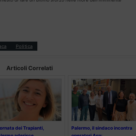
aca
Politica
Articoli Correlati
ornata dei Trapianti,
Palermo, il sindaco incontra
lermo aderisce
operatori Asp: