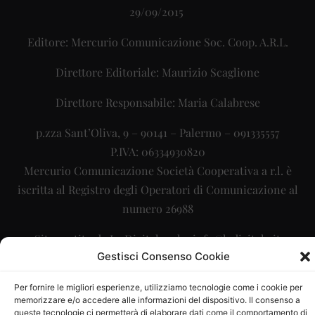
29/09/2015
Editore: Mercurio Comunicazione Soc. Coop. A.R.L.
Direttore Editoriale: Maurizio Scaglione
Direttore Responsabile: Maria Calabrese
p.zza Sant’Oliva, 9 – 90141 – Palermo – 091335557
P.IVA: 06334930820
Mercurio Comunicazione Società Cooperativa a r.l. è
iscritta al Registro degli Operatori di Comunicazione al
numero 26988
Sito gestito da
La Digitale srl
–
info@ladigitale.it
Gestisci Consenso Cookie
Per fornire le migliori esperienze, utilizziamo tecnologie come i cookie per
memorizzare e/o accedere alle informazioni del dispositivo. Il consenso a
queste tecnologie ci permetterà di elaborare dati come il comportamento di