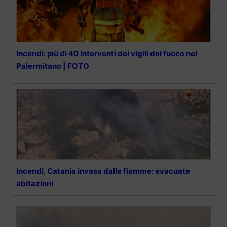
Incendi: più di 40 interventi dei vigili del fuoco nel
Palermitano | FOTO
Incendi, Catania invasa dalle fiamme: evacuate
abitazioni