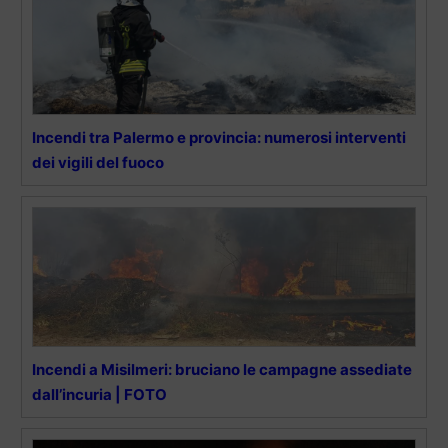
Incendi tra Palermo e provincia: numerosi interventi
dei vigili del fuoco
Incendi a Misilmeri: bruciano le campagne assediate
dall’incuria | FOTO