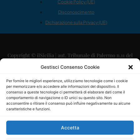
Cookie Policy (UE)
Disconoscimento
Dichiarazione sulla Privacy (UE)
Copyright © ilSicilia | aut. Tribunale di Palermo n.11 del
29/09/2015
Gestisci Consenso Cookie
Editore: Mercurio Comunicazione Soc. Coop. A.R.L.
Per fornire le migliori esperienze, utilizziamo tecnologie come i cookie
per memorizzare e/o accedere alle informazioni del dispositivo. Il
Direttore Editoriale: Maurizio Scaglione
consenso a queste tecnologie ci permetterà di elaborare dati come il
comportamento di navigazione o ID unici su questo sito. Non
Direttore Responsabile: Maria Calabrese
acconsentire o ritirare il consenso può influire negativamente su alcune
caratteristiche e funzioni.
p.zza Sant’Oliva, 9 – 90141 – Palermo – 091335557
P.IVA: 06334930820
Accetta
Mercurio Comunicazione Società Cooperativa a r.l. è