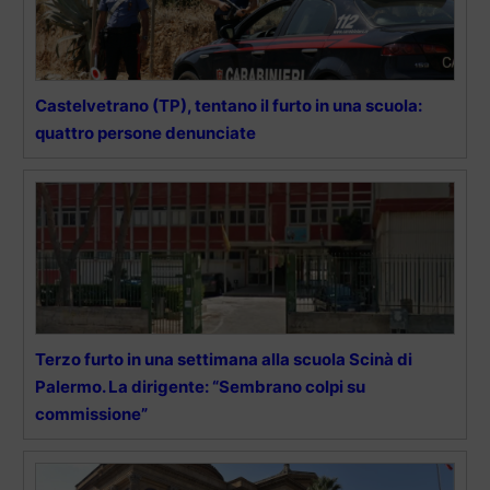
Castelvetrano (TP), tentano il furto in una scuola:
quattro persone denunciate
Terzo furto in una settimana alla scuola Scinà di
Palermo. La dirigente: “Sembrano colpi su
commissione”