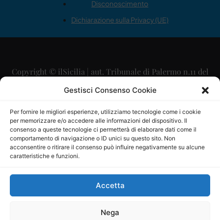
Disconoscimento
Dichiarazione sulla Privacy (UE)
Copyright © ilSicilia | aut. Tribunale di Palermo n.11 del
29/09/2015
Gestisci Consenso Cookie
Editore: Mercurio Comunicazione Soc. Coop. A.R.L.
Per fornire le migliori esperienze, utilizziamo tecnologie come i cookie
per memorizzare e/o accedere alle informazioni del dispositivo. Il
Direttore Editoriale: Maurizio Scaglione
consenso a queste tecnologie ci permetterà di elaborare dati come il
comportamento di navigazione o ID unici su questo sito. Non
Direttore Responsabile: Maria Calabrese
acconsentire o ritirare il consenso può influire negativamente su alcune
caratteristiche e funzioni.
p.zza Sant’Oliva, 9 – 90141 – Palermo – 091335557
P.IVA: 06334930820
Accetta
Mercurio Comunicazione Società Cooperativa a r.l. è
iscritta al Registro degli Operatori di Comunicazione al
Nega