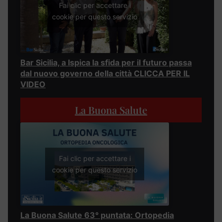
Fai clic per accettare i
cookie per questo servizio
Bar Sicilia, a Ispica la sfida per il futuro passa
dal nuovo governo della città CLICCA PER IL
VIDEO
La Buona Salute
Fai clic per accettare i
cookie per questo servizio
La Buona Salute 63° puntata: Ortopedia