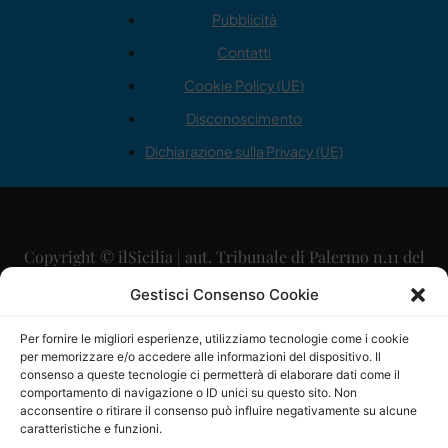
Pubblicità
Contatti
Cookie Policy (UE)
Disconoscimento
Dichiarazione sulla Privacy (UE)
Copyright © ilSicilia | aut. Tribunale di Palermo n.11 del
29/09/2015
Gestisci Consenso Cookie
Editore: Mercurio Comunicazione Soc. Coop. A.R.L.
Per fornire le migliori esperienze, utilizziamo tecnologie come i cookie
per memorizzare e/o accedere alle informazioni del dispositivo. Il
Direttore Editoriale: Maurizio Scaglione
consenso a queste tecnologie ci permetterà di elaborare dati come il
comportamento di navigazione o ID unici su questo sito. Non
Direttore Responsabile: Maria Calabrese
acconsentire o ritirare il consenso può influire negativamente su alcune
caratteristiche e funzioni.