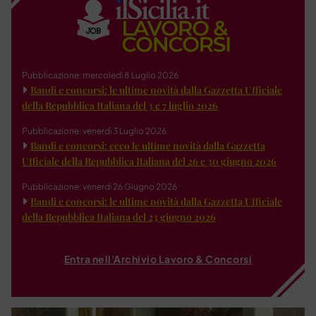
Pubblicazione: mercoledì 8 Luglio 2026
Bandi e concorsi: le ultime novità dalla Gazzetta Ufficiale
della Repubblica Italiana del 3 e 7 luglio 2026
Pubblicazione: venerdì 3 Luglio 2026
Bandi e concorsi: ecco le ultime novità dalla Gazzetta
Ufficiale della Repubblica Italiana del 26 e 30 giugno 2026
Pubblicazione: venerdì 26 Giugno 2026
Bandi e concorsi: le ultime novità dalla Gazzetta Ufficiale
della Repubblica Italiana del 23 giugno 2026
Entra nell'Archivio Lavoro & Concorsi