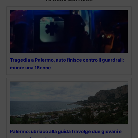
Tragedia a Palermo, auto finisce contro il guardrail:
muore una 16enne
Palermo: ubriaco alla guida travolge due giovani e