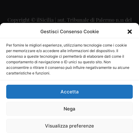
Copyright © ilSicilia | aut. Tribunale di Palermo n.11 del
29/09/2015
Gestisci Consenso Cookie
Editore: Mercurio Comunicazione Soc. Coop. A.R.L.
Per fornire le migliori esperienze, utilizziamo tecnologie come i cookie
per memorizzare e/o accedere alle informazioni del dispositivo. Il
Direttore Editoriale: Maurizio Scaglione
consenso a queste tecnologie ci permetterà di elaborare dati come il
comportamento di navigazione o ID unici su questo sito. Non
Direttore Responsabile: Maria Calabrese
acconsentire o ritirare il consenso può influire negativamente su alcune
caratteristiche e funzioni.
p.zza Sant’Oliva, 9 – 90141 – Palermo – 091335557
P.IVA: 06334930820
Accetta
Mercurio Comunicazione Società Cooperativa a r.l. è
iscritta al Registro degli Operatori di Comunicazione al
Nega
numero 26988
Visualizza preferenze
Sito gestito da
La Digitale srl
–
info@ladigitale.it