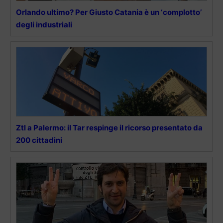
Orlando ultimo? Per Giusto Catania è un ‘complotto’
degli industriali
Ztl a Palermo: il Tar respinge il ricorso presentato da
200 cittadini