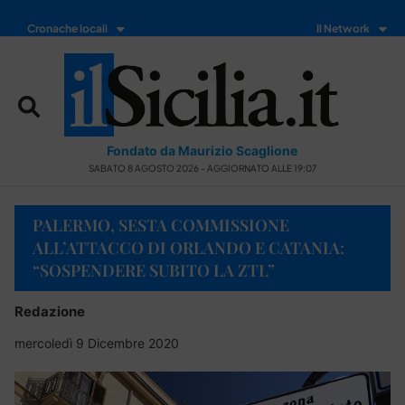
Cronache locali
Il Network
Fondato da Maurizio Scaglione
SABATO 8 AGOSTO 2026 - AGGIORNATO ALLE 19:07
PALERMO, SESTA COMMISSIONE
ALL’ATTACCO DI ORLANDO E CATANIA:
“SOSPENDERE SUBITO LA ZTL”
Redazione
mercoledì 9 Dicembre 2020