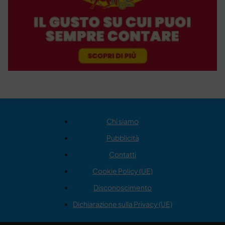
Chi siamo
Pubblicità
Contatti
Cookie Policy (UE)
Disconoscimento
Dichiarazione sulla Privacy (UE)