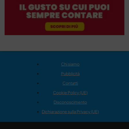
Chi siamo
Pubblicità
Contatti
Cookie Policy (UE)
Disconoscimento
Dichiarazione sulla Privacy (UE)