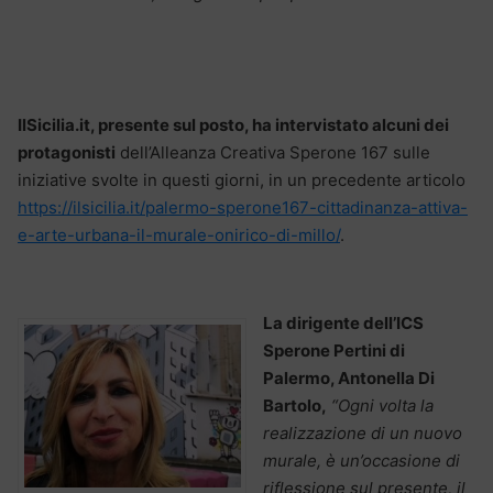
IlSicilia.it, presente sul posto, ha intervistato alcuni dei
protagonisti
dell’Alleanza Creativa Sperone 167 sulle
iniziative svolte in questi giorni, in un precedente articolo
https://ilsicilia.it/palermo-sperone167-cittadinanza-attiva-
e-arte-urbana-il-murale-onirico-di-millo/
.
La dirigente dell’ICS
Sperone Pertini di
Palermo, Antonella Di
Bartolo,
“Ogni volta la
realizzazione di un nuovo
murale, è un’occasione di
riflessione sul presente, il