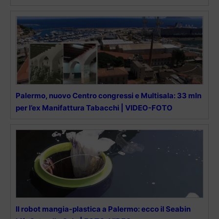
Palermo, nuovo Centro congressi e Multisala: 33 mln
per l’ex Manifattura Tabacchi | VIDEO-FOTO
Il robot mangia-plastica a Palermo: ecco il Seabin