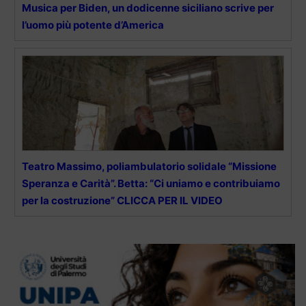
Musica per Biden, un dodicenne siciliano scrive per
l’uomo più potente d’America
Teatro Massimo, poliambulatorio solidale “Missione
Speranza e Carità”. Betta: “Ci uniamo e contribuiamo
per la costruzione” CLICCA PER IL VIDEO