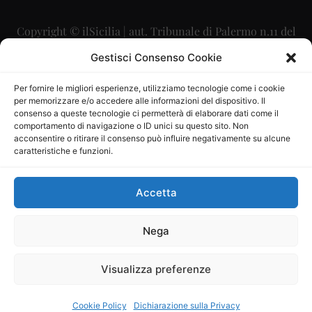
Copyright © ilSicilia | aut. Tribunale di Palermo n.11 del
29/09/2015
Gestisci Consenso Cookie
Editore: Mercurio Comunicazione Soc. Coop. A.R.L.
Per fornire le migliori esperienze, utilizziamo tecnologie come i cookie
per memorizzare e/o accedere alle informazioni del dispositivo. Il
Direttore Editoriale: Maurizio Scaglione
consenso a queste tecnologie ci permetterà di elaborare dati come il
comportamento di navigazione o ID unici su questo sito. Non
Direttore Responsabile: Maria Calabrese
acconsentire o ritirare il consenso può influire negativamente su alcune
caratteristiche e funzioni.
p.zza Sant’Oliva, 9 – 90141 – Palermo – 091335557
P.IVA: 06334930820
Accetta
Mercurio Comunicazione Società Cooperativa a r.l. è
iscritta al Registro degli Operatori di Comunicazione al
Nega
numero 26988
Visualizza preferenze
Sito gestito da
La Digitale srl
–
info@ladigitale.it
Cookie Policy
Dichiarazione sulla Privacy