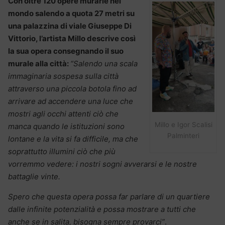
Con oltre 120 opere murarie nel
mondo salendo a quota 27 metri su
una palazzina di viale Giuseppe Di
Vittorio, l’artista Millo descrive così
la sua opera consegnando il suo
murale alla città:
“Salendo una scala
immaginaria sospesa sulla città
attraverso una piccola botola fino ad
arrivare ad accendere una luce che
mostri agli occhi attenti ciò che
Millo e Igor Scalisi
manca quando le istituzioni sono
Palminteri
lontane e la vita si fa difficile, ma che
soprattutto illumini ciò che più
vorremmo vedere: i nostri sogni avverarsi e le nostre
battaglie vinte.
Spero che questa opera possa far parlare di un quartiere
dalle infinite potenzialità e possa mostrare a tutti che
anche se in salita, bisogna sempre provarci”
.