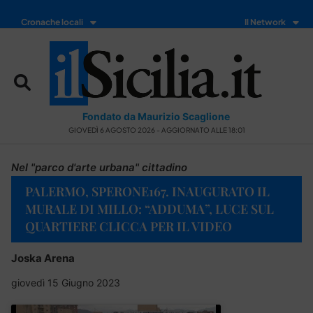
Cronache locali
Il Network
Fondato da Maurizio Scaglione
GIOVEDÌ 6 AGOSTO 2026 - AGGIORNATO ALLE 18:01
Nel "parco d'arte urbana" cittadino
PALERMO, SPERONE167. INAUGURATO IL
MURALE DI MILLO: “ADDUMA”, LUCE SUL
QUARTIERE CLICCA PER IL VIDEO
Joska Arena
giovedì 15 Giugno 2023