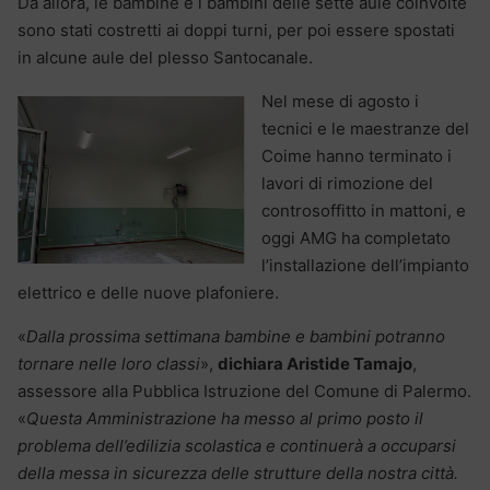
Da allora, le bambine e i bambini delle sette aule coinvolte
sono stati costretti ai doppi turni, per poi essere spostati
in alcune aule del plesso Santocanale.
Nel mese di agosto i
tecnici e le maestranze del
Coime hanno terminato i
lavori di rimozione del
controsoffitto in mattoni, e
oggi AMG ha completato
l’installazione dell’impianto
elettrico e delle nuove plafoniere.
«
Dalla prossima settimana bambine e bambini potranno
tornare nelle loro classi
»,
dichiara Aristide Tamajo
,
assessore alla Pubblica Istruzione del Comune di Palermo.
«
Questa Amministrazione ha messo al primo posto il
problema dell’edilizia scolastica e continuerà a occuparsi
della messa in sicurezza delle strutture della nostra città.