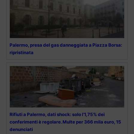
Palermo, presa del gas danneggiata a Piazza Borsa:
ripristinata
Rifiuti a Palermo, dati shock: solo l’1,75% dei
conferimenti è regolare. Multe per 366 mila euro, 15
denunciati