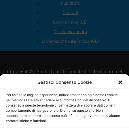
Pubblicità
Contatti
Cookie Policy (UE)
Disconoscimento
Dichiarazione sulla Privacy (UE)
Copyright © ilSicilia | aut. Tribunale di Palermo n.11 del
29/09/2015
Gestisci Consenso Cookie
Editore: Mercurio Comunicazione Soc. Coop. A.R.L.
Per fornire le migliori esperienze, utilizziamo tecnologie come i cookie
per memorizzare e/o accedere alle informazioni del dispositivo. Il
Direttore Editoriale: Maurizio Scaglione
consenso a queste tecnologie ci permetterà di elaborare dati come il
comportamento di navigazione o ID unici su questo sito. Non
Direttore Responsabile: Maria Calabrese
acconsentire o ritirare il consenso può influire negativamente su alcune
caratteristiche e funzioni.
p.zza Sant’Oliva, 9 – 90141 – Palermo – 091335557