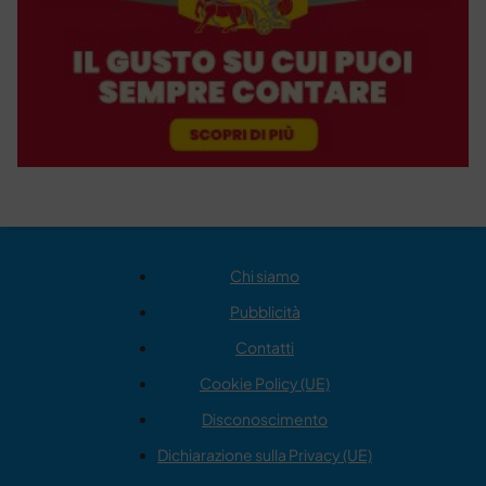
Chi siamo
Pubblicità
Contatti
Cookie Policy (UE)
Disconoscimento
Dichiarazione sulla Privacy (UE)