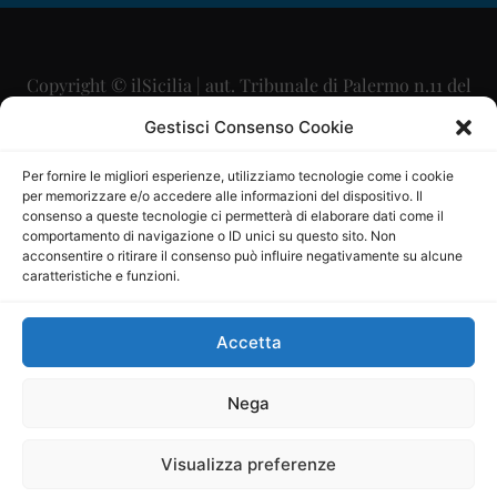
Copyright © ilSicilia | aut. Tribunale di Palermo n.11 del
29/09/2015
Gestisci Consenso Cookie
Editore: Mercurio Comunicazione Soc. Coop. A.R.L.
Per fornire le migliori esperienze, utilizziamo tecnologie come i cookie
per memorizzare e/o accedere alle informazioni del dispositivo. Il
Direttore Editoriale: Maurizio Scaglione
consenso a queste tecnologie ci permetterà di elaborare dati come il
comportamento di navigazione o ID unici su questo sito. Non
Direttore Responsabile: Maria Calabrese
acconsentire o ritirare il consenso può influire negativamente su alcune
caratteristiche e funzioni.
p.zza Sant’Oliva, 9 – 90141 – Palermo – 091335557
P.IVA: 06334930820
Accetta
Mercurio Comunicazione Società Cooperativa a r.l. è
iscritta al Registro degli Operatori di Comunicazione al
Nega
numero 26988
Visualizza preferenze
Sito gestito da
La Digitale srl
–
info@ladigitale.it