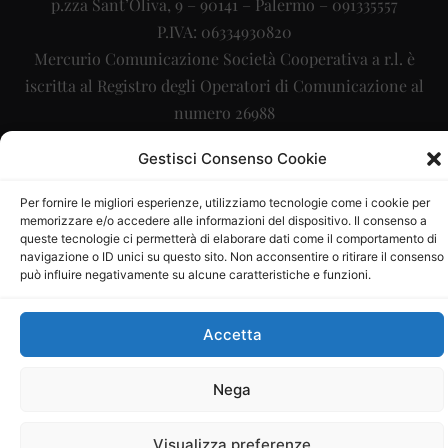
p.zza Sant’Oliva, 9 – 90141 – Palermo – 091335557
P.IVA: 06334930820
Mercurio Comunicazione Società Cooperativa a r.l. è
iscritta al Registro degli Operatori di Comunicazione al
numero 26988
Sito gestito da
La Digitale srl
–
info@ladigitale.it
Gestisci Consenso Cookie
Per fornire le migliori esperienze, utilizziamo tecnologie come i cookie per
memorizzare e/o accedere alle informazioni del dispositivo. Il consenso a
queste tecnologie ci permetterà di elaborare dati come il comportamento di
navigazione o ID unici su questo sito. Non acconsentire o ritirare il consenso
può influire negativamente su alcune caratteristiche e funzioni.
Accetta
Nega
Visualizza preferenze