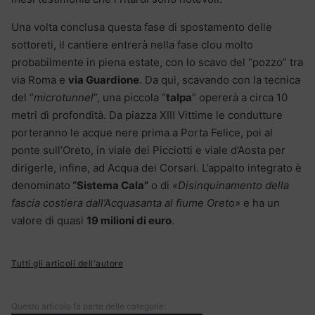
Una volta conclusa questa fase di spostamento delle
sottoreti, il cantiere entrerà nella fase clou molto
probabilmente in piena estate, con lo scavo del “pozzo” tra
via Roma e
via Guardione
. Da qui, scavando con la tecnica
del “
microtunnel
”, una piccola “
talpa
” opererà a circa 10
metri di profondità. Da piazza XIII Vittime le condutture
porteranno le acque nere prima a Porta Felice, poi al
ponte sull’Oreto, in viale dei Picciotti e viale d’Aosta per
dirigerle, infine, ad Acqua dei Corsari. L’appalto integrato è
denominato
“Sistema Cala”
o di
«Disinquinamento della
fascia costiera dall’Acquasanta al fiume Oreto»
e ha un
valore di quasi
19 milioni di euro
.
Tutti gli articoli dell'autore
Questo articolo fa parte delle categorie: