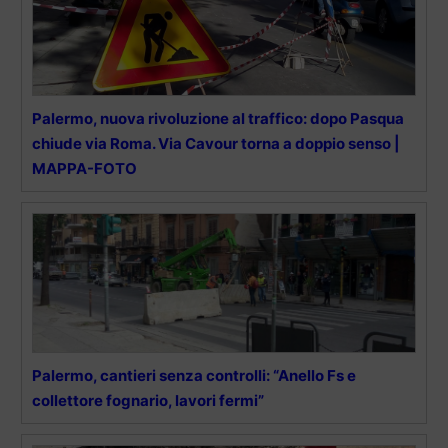
Palermo, nuova rivoluzione al traffico: dopo Pasqua
chiude via Roma. Via Cavour torna a doppio senso |
MAPPA-FOTO
Palermo, cantieri senza controlli: “Anello Fs e
collettore fognario, lavori fermi”