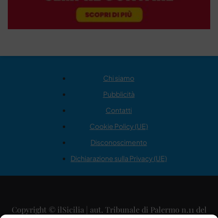
Chi siamo
Pubblicità
Contatti
Cookie Policy (UE)
Disconoscimento
Dichiarazione sulla Privacy (UE)
Copyright © ilSicilia | aut. Tribunale di Palermo n.11 del