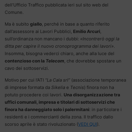
dell’Ufficio Traffico pubblicata ieri sul sito web del
Comune.
Ma è subito
giallo
, perché in base a quanto riferito
dall’assessore ai Lavori Pubblici,
Emilio Arcuri
,
sull’ordinanza non mancano i dubbi:
«Incontrerò oggi la
ditta per capire il nuovo cronoprogramma dei lavori»
.
Insomma, bisogna vederci chiaro, anche alla luce del
contenzioso con la
Telecom
, che dovrebbe spostare un
cavo dei sottoservizi.
Motivo per cui l’ATI
“La Cala srl”
(associazione temporanea
di imprese formata da
Sikelia
e
Tecnis
) finora non ha
potuto procedere coi lavori.
Una disorganizzazione tra
uffici comunali, impresa e titolari di sottoservizi che
finora ha danneggiato solo i palermitani
: in particolare i
residenti e i commercianti della zona. Il traffico dallo
scorso aprile è stato rivoluzionato (
VEDI QUI
).