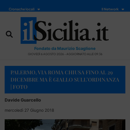
Cronache locali
Il Network
Fondato da Maurizio Scaglione
GIOVEDÌ 6 AGOSTO 2026 - AGGIORNATO ALLE 09:36
PALERMO, VIA ROMA CHIUSA FINO AL 29
DICEMBRE MA È GIALLO SULL’ORDINANZA
| FOTO
Davide Guarcello
mercoledì 27 Giugno 2018