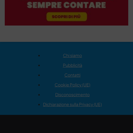
Chi siamo
Pubblicità
Contatti
Cookie Policy (UE)
Disconoscimento
Dichiarazione sulla Privacy (UE)