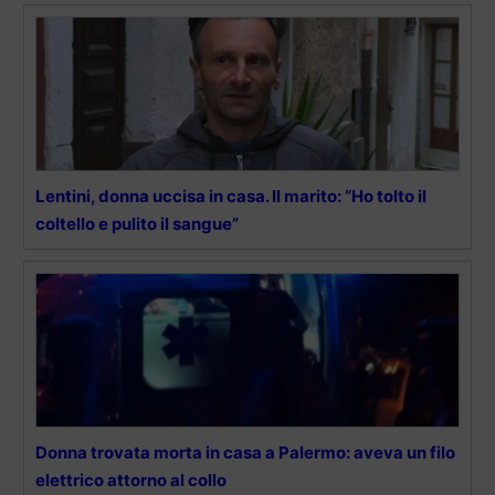
Lentini, donna uccisa in casa. Il marito: “Ho tolto il
coltello e pulito il sangue”
Donna trovata morta in casa a Palermo: aveva un filo
elettrico attorno al collo