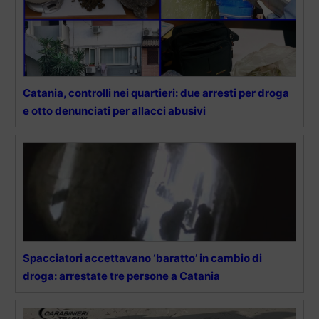
Catania, controlli nei quartieri: due arresti per droga
e otto denunciati per allacci abusivi
Spacciatori accettavano ‘baratto’ in cambio di
droga: arrestate tre persone a Catania