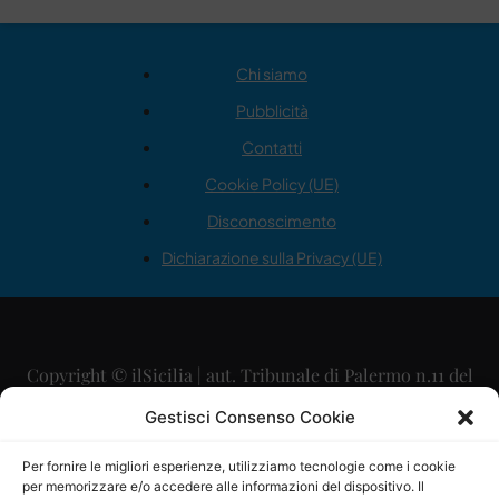
Chi siamo
Pubblicità
Contatti
Cookie Policy (UE)
Disconoscimento
Dichiarazione sulla Privacy (UE)
Copyright © ilSicilia | aut. Tribunale di Palermo n.11 del
29/09/2015
Gestisci Consenso Cookie
Editore: Mercurio Comunicazione Soc. Coop. A.R.L.
Per fornire le migliori esperienze, utilizziamo tecnologie come i cookie
per memorizzare e/o accedere alle informazioni del dispositivo. Il