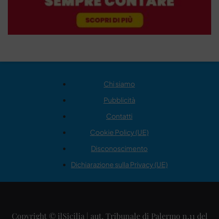
Chi siamo
Pubblicità
Contatti
Cookie Policy (UE)
Disconoscimento
Dichiarazione sulla Privacy (UE)
Copyright © ilSicilia | aut. Tribunale di Palermo n.11 del