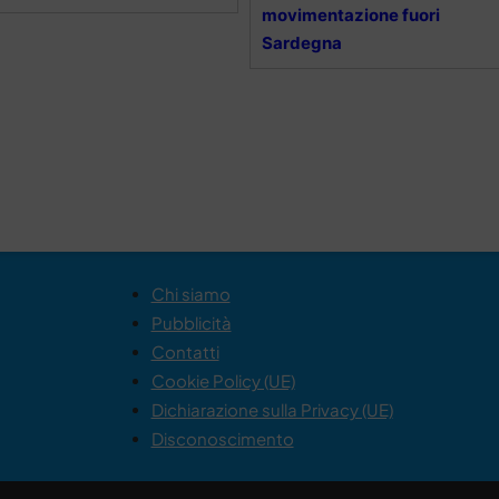
movimentazione fuori
Sardegna
Chi siamo
Pubblicità
Contatti
Cookie Policy (UE)
Dichiarazione sulla Privacy (UE)
Disconoscimento