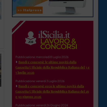
Pubblicazione: mercoledì 8 Luglio 2026
Bandi e concorsi: le ultime novità dalla
Gazzetta Ufficiale della Repubblica Italiana del 3 e
7 luglio 2026
Pubblicazione: venerdì 3 Luglio 2026
Bandi e concorsi: ecco le ultime novità dalla
Gazzetta Ufficiale della Repubblica Italiana del 26
e 30 giugno 2026
Pubblicazione: venerdì 26 Giugno 2026