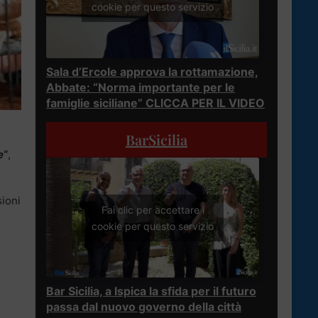
cookie per questo servizio
Sala d’Ercole approva la rottamazione,
Abbate: “Norma importante per le
famiglie siciliane” CLICCA PER IL VIDEO
BarSicilia
e
“
,
sioni
Fai clic per accettare i
cookie per questo servizio
Bar Sicilia, a Ispica la sfida per il futuro
passa dal nuovo governo della città