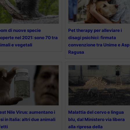
om di nuove specie
Pet therapy per alleviare i
operte nel 2021: sono 70 tra
disagi psichici: firmata
imali e vegetali
convenzione tra Unime e Asp
Ragusa
st Nile Virus: aumentano i
Malattia del cervo e lingua
si in Italia: altri due animali
blu, dal Ministero via libera
fetti
alla ripresa della