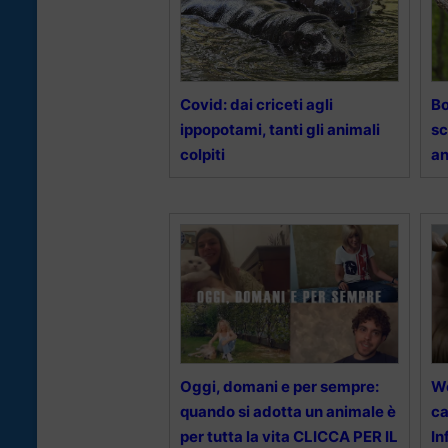
Covid: dai criceti agli
Bo
ippopotami, tanti gli animali
sc
colpiti
an
Oggi, domani e per sempre:
We
quando si adotta un animale è
ca
per tutta la vita CLICCA PER IL
In