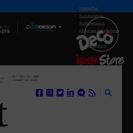
il SiciliaTivù
Siciliarurale.eu
Siciliammare.it
Il Network
Il Giornale della Bellezza
Siciliamedica.it
Sanitainsicilia.it