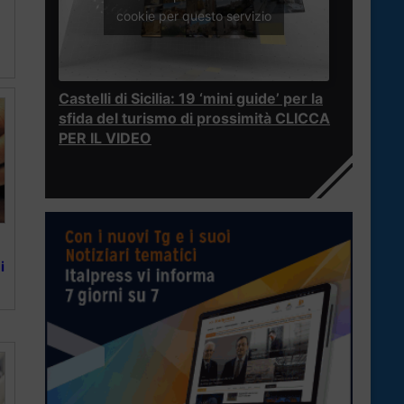
cookie per questo servizio
Castelli di Sicilia: 19 ‘mini guide’ per la
sfida del turismo di prossimità CLICCA
PER IL VIDEO
i