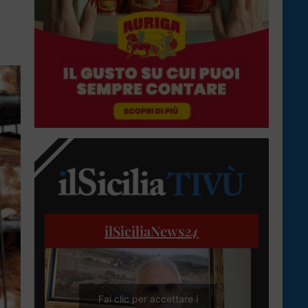
ilSiciliaNews
24
Fai clic per accettare i