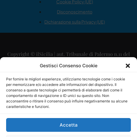
Cookie Policy (UE)
Disconoscimento
Dichiarazione sulla Privacy (UE)
Copyright © ilSicilia | aut. Tribunale di Palermo n.11 del
29/09/2015
Gestisci Consenso Cookie
Editore: Mercurio Comunicazione Soc. Coop. A.R.L.
Per fornire le migliori esperienze, utilizziamo tecnologie come i cookie
per memorizzare e/o accedere alle informazioni del dispositivo. Il
Direttore Editoriale: Maurizio Scaglione
consenso a queste tecnologie ci permetterà di elaborare dati come il
comportamento di navigazione o ID unici su questo sito. Non
Direttore Responsabile: Maria Calabrese
acconsentire o ritirare il consenso può influire negativamente su alcune
caratteristiche e funzioni.
p.zza Sant’Oliva, 9 – 90141 – Palermo – 091335557
P.IVA: 06334930820
Accetta
Mercurio Comunicazione Società Cooperativa a r.l. è