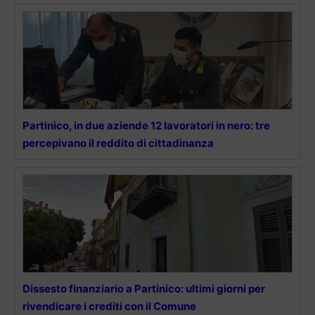
Partinico, in due aziende 12 lavoratori in nero: tre
percepivano il reddito di cittadinanza
Dissesto finanziario a Partinico: ultimi giorni per
rivendicare i crediti con il Comune