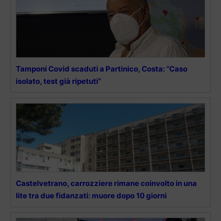
Tamponi Covid scaduti a Partinico, Costa: “Caso
isolato, test già ripetuti”
Castelvetrano, carrozziere rimane coinvolto in una
lite tra due fidanzati: muore dopo 10 giorni