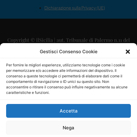
Dichiarazione sulla Privacy (UE)
Copyright © ilSicilia | aut. Tribunale di Palermo n.11 del
29/09/2015
Gestisci Consenso Cookie
Editore: Mercurio Comunicazione Soc. Coop. A.R.L.
Per fornire le migliori esperienze, utilizziamo tecnologie come i cookie
per memorizzare e/o accedere alle informazioni del dispositivo. Il
Direttore Editoriale: Maurizio Scaglione
consenso a queste tecnologie ci permetterà di elaborare dati come il
comportamento di navigazione o ID unici su questo sito. Non
Direttore Responsabile: Maria Calabrese
acconsentire o ritirare il consenso può influire negativamente su alcune
caratteristiche e funzioni.
p.zza Sant’Oliva, 9 – 90141 – Palermo – 091335557
P.IVA: 06334930820
Accetta
Mercurio Comunicazione Società Cooperativa a r.l. è
iscritta al Registro degli Operatori di Comunicazione al
Nega
numero 26988