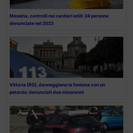
Messina, controlli nei cantieri edili: 24 persone
denunciate nel 2023
Vittoria (RG), danneggiano la fontana con un
petardo: denunciati due minorenni