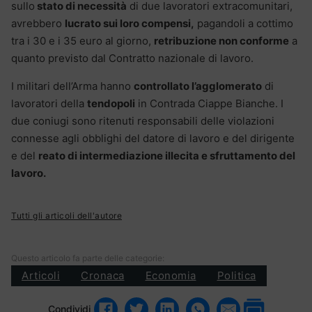
sullo
stato di necessità
di due lavoratori extracomunitari,
avrebbero
lucrato sui loro compensi,
pagandoli a cottimo
tra i 30 e i 35 euro al giorno,
retribuzione non conforme
a
quanto previsto dal Contratto nazionale di lavoro.
I militari dell’Arma hanno
controllato l’agglomerato
di
lavoratori della
tendopoli
in Contrada Ciappe Bianche. I
due coniugi sono ritenuti responsabili delle violazioni
connesse agli obblighi del datore di lavoro e del dirigente
e del
reato di intermediazione illecita e sfruttamento del
lavoro.
Tutti gli articoli dell'autore
Questo articolo fa parte delle categorie:
Articoli
Cronaca
Economia
Politica
Condividi