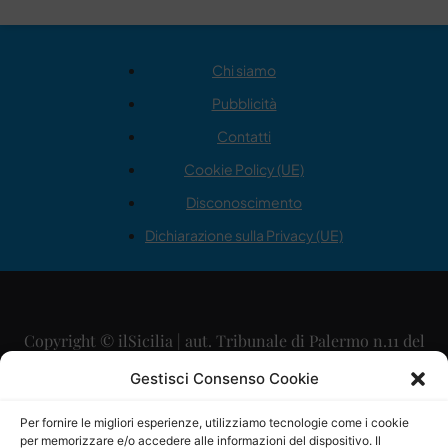
Chi siamo
Pubblicità
Contatti
Cookie Policy (UE)
Disconoscimento
Dichiarazione sulla Privacy (UE)
Copyright © ilSicilia | aut. Tribunale di Palermo n.11 del
29/09/2015
Gestisci Consenso Cookie
Editore: Mercurio Comunicazione Soc. Coop. A.R.L.
Per fornire le migliori esperienze, utilizziamo tecnologie come i cookie
per memorizzare e/o accedere alle informazioni del dispositivo. Il