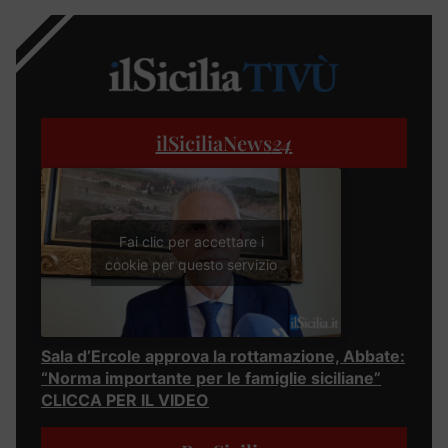
ilSiciliaNews
24
Fai clic per accettare i
cookie per questo servizio
Sala d’Ercole approva la rottamazione, Abbate:
“Norma importante per le famiglie siciliane”
CLICCA PER IL VIDEO