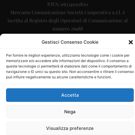
P.IVA: 06334930820
Mercurio Comunicazione Società Cooperativa a r.l. è
iscritta al Registro degli Operatori di Comunicazione al
numero 26988
Sito gestito da
La Digitale srl
–
info@ladigitale.it
Gestisci Consenso Cookie
Per fornire le migliori esperienze, utilizziamo tecnologie come i cookie per
memorizzare e/o accedere alle informazioni del dispositivo. Il consenso a
queste tecnologie ci permetterà di elaborare dati come il comportamento di
navigazione o ID unici su questo sito. Non acconsentire o ritirare il consenso
può influire negativamente su alcune caratteristiche e funzioni.
Accetta
Nega
Visualizza preferenze