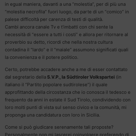
in egual maniera, davanti a una “molestia”, per di più una
“molestia necrofila” fuori luogo, da parte di un “comico” in
palese difficoltà per carenza di testi di qualità.
Cambi ancora canale Tv e t’imbatti con chi sente la
necessità di “essere a tutti i costi” e allora per ritornare al
proverbio su detto, ricordi che nella nostra cultura
contadina il “lardo” e il “maiale” assumono significati quali
la convenienza e il potere politico.
Certo, potrebbe accadere anche a me di esser contattato
dal segretario della
S.V.P., la Südtiroler Volkspartei
(in
italiano il “Partito popolare sudtirolese”) il quale
approfittando della circostanza che io conosca il tedesco e
frequento da anni in estate il Sud Tirolo, condividendo con
loro molti punti di vista sul senso civico e la comunità, mi
proponga una candidatura con loro in Sicilia.
Come si può giudicare serenamente tali proposte?
Personalmente non mi lascerei coinvolgere preferendo di