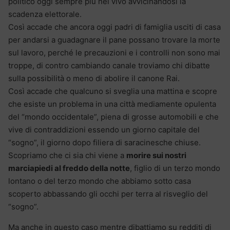
politico oggi sempre più nel vivo avvicinandosi la
scadenza elettorale.
Così accade che ancora oggi padri di famiglia usciti di casa
per andarsi a guadagnare il pane possano trovare la morte
sul lavoro, perché le precauzioni e i controlli non sono mai
troppe, di contro cambiando canale troviamo chi dibatte
sulla possibilità o meno di abolire il canone Rai.
Così accade che qualcuno si sveglia una mattina e scopre
che esiste un problema in una città mediamente opulenta
del “mondo occidentale”, piena di grosse automobili e che
vive di contraddizioni essendo un giorno capitale del
“sogno”, il giorno dopo filiera di saracinesche chiuse.
Scopriamo che ci sia chi viene a
morire sui nostri
marciapiedi al freddo della notte
, figlio di un terzo mondo
lontano o del terzo mondo che abbiamo sotto casa
scoperto abbassando gli occhi per terra al risveglio del
“sogno”.
Ma anche in questo caso mentre dibattiamo su redditi di