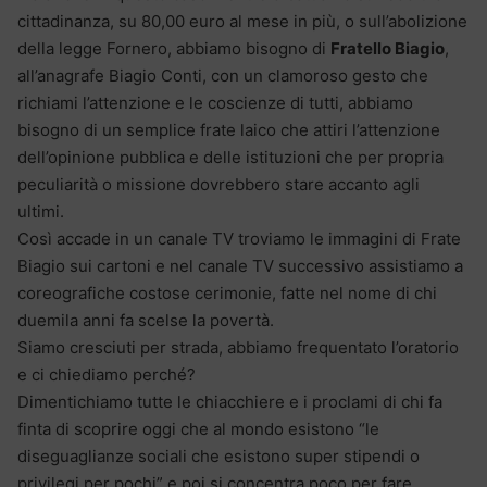
cittadinanza, su 80,00 euro al mese in più, o sull’abolizione
della legge Fornero, abbiamo bisogno di
Fratello Biagio
,
all’anagrafe Biagio Conti, con un clamoroso gesto che
richiami l’attenzione e le coscienze di tutti, abbiamo
bisogno di un semplice frate laico che attiri l’attenzione
dell’opinione pubblica e delle istituzioni che per propria
peculiarità o missione dovrebbero stare accanto agli
ultimi.
Così accade in un canale TV troviamo le immagini di Frate
Biagio sui cartoni e nel canale TV successivo assistiamo a
coreografiche costose cerimonie, fatte nel nome di chi
duemila anni fa scelse la povertà.
Siamo cresciuti per strada, abbiamo frequentato l’oratorio
e ci chiediamo perché?
Dimentichiamo tutte le chiacchiere e i proclami di chi fa
finta di scoprire oggi che al mondo esistono “le
diseguaglianze sociali che esistono super stipendi o
privilegi per pochi” e poi si concentra poco per fare