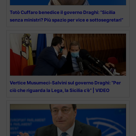
Totò Cuffaro benedice il governo Draghi: “Sicilia
senza ministri? Più spazio per vice e sottosegretari”
Vertice Musumeci-Salvini sul governo Draghi: “Per
ciò che riguarda la Lega, la Sicilia c’è” | VIDEO