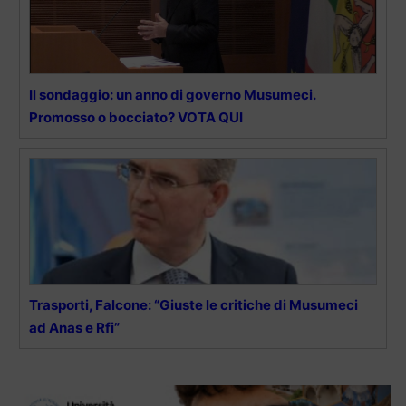
Il sondaggio: un anno di governo Musumeci.
Promosso o bocciato? VOTA QUI
Trasporti, Falcone: “Giuste le critiche di Musumeci
ad Anas e Rfi”