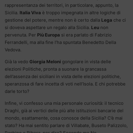
rappresentanza dei territori, in particolare, appunto, la
Sicilia.
Italia Viva
è troppo impegnata in altre logiche di
gestione del potere, mentre non è certo dalla
Lega
che ci
si doveva aspettare un regalo alla Sicilia.
Leu
non
pervenuta. Per
Più Europa
si era parlato di Fabrizio
Ferrandelli, ma alla fine l’ha spuntata Benedetto Della
Vedova.
Già la vedo
Giorgia Meloni
gongolare in vista delle
elezioni Politiche, pronta a suonare la grancassa
dell’assenza dei siciliani in vista delle elezioni politiche,
speranzosa di fare incetta di voti nell’Isola. E chi potrebbe
darle torto?
Infine, vi confesso una mia personale curiosità: il tecnico
Draghi, già ai vertici delle più alte istituzioni bancarie del
mondo, esattamente, cosa conosce della Sicilia? C’è mai
stato? Ha mai sentito parlare di Villabate, Buseto Palizzolo,
Pachino o Ribera, per dire? Secondo me No.