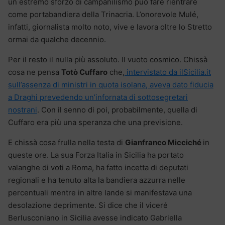
un estremo sforzo di campanilismo può fare rientrare
come portabandiera della Trinacria. L’onorevole Mulé,
infatti, giornalista molto noto, vive e lavora oltre lo Stretto
ormai da qualche decennio.
Per il resto il nulla più assoluto. Il vuoto cosmico. Chissà
cosa ne pensa
Totò Cuffaro
che,
intervistato da ilSicilia.it
sull’assenza di ministri in quota isolana, aveva dato fiducia
a Draghi prevedendo un’infornata di sottosegretari
nostrani
. Con il senno di poi, probabilmente, quella di
Cuffaro era più una speranza che una previsione.
E chissà cosa frulla nella testa di
Gianfranco Micciché
in
queste ore. La sua Forza Italia in Sicilia ha portato
valanghe di voti a Roma, ha fatto incetta di deputati
regionali e ha tenuto alta la bandiera azzurra nelle
percentuali mentre in altre lande si manifestava una
desolazione deprimente. Si dice che il viceré
Berlusconiano in Sicilia avesse indicato Gabriella