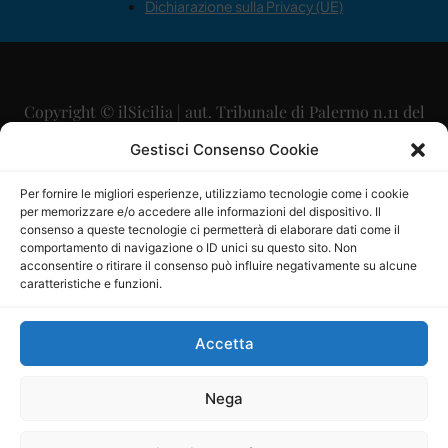
Dichiarazione sulla Privacy (UE)
Copyright © ilSicilia | aut. Tribunale di Palermo n.11 del
29/09/2015
Gestisci Consenso Cookie
Editore: Mercurio Comunicazione Soc. Coop. A.R.L.
Per fornire le migliori esperienze, utilizziamo tecnologie come i cookie
per memorizzare e/o accedere alle informazioni del dispositivo. Il
Direttore Editoriale: Maurizio Scaglione
consenso a queste tecnologie ci permetterà di elaborare dati come il
comportamento di navigazione o ID unici su questo sito. Non
Direttore Responsabile: Maria Calabrese
acconsentire o ritirare il consenso può influire negativamente su alcune
caratteristiche e funzioni.
p.zza Sant’Oliva, 9 – 90141 – Palermo – 091335557
P.IVA: 06334930820
Accetta
Mercurio Comunicazione Società Cooperativa a r.l. è
iscritta al Registro degli Operatori di Comunicazione al
Nega
numero 26988