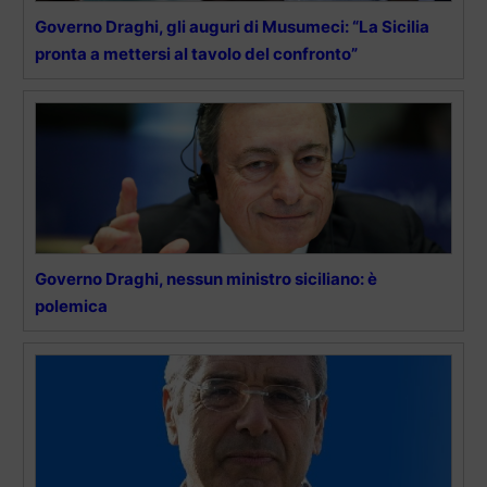
Governo Draghi, gli auguri di Musumeci: “La Sicilia
pronta a mettersi al tavolo del confronto”
Governo Draghi, nessun ministro siciliano: è
polemica