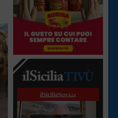
ilSiciliaNews
24