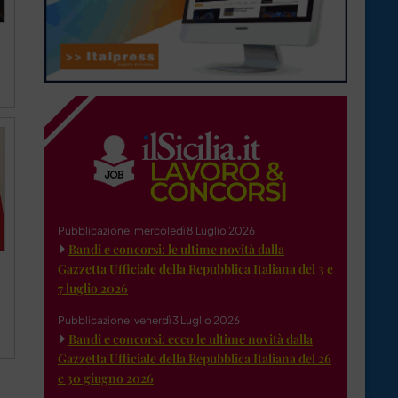
Pubblicazione: mercoledì 8 Luglio 2026
Bandi e concorsi: le ultime novità dalla
Gazzetta Ufficiale della Repubblica Italiana del 3 e
7 luglio 2026
Pubblicazione: venerdì 3 Luglio 2026
Bandi e concorsi: ecco le ultime novità dalla
Gazzetta Ufficiale della Repubblica Italiana del 26
e 30 giugno 2026