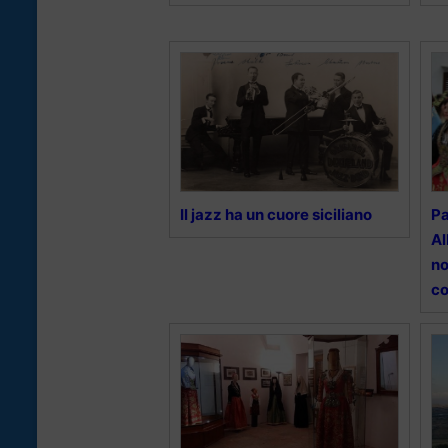
Il jazz ha un cuore siciliano
Pa
Al
no
c