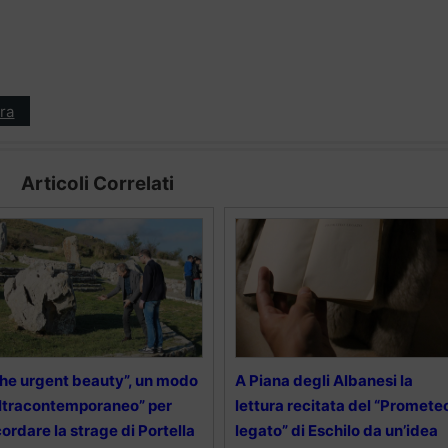
ra
Articoli Correlati
he urgent beauty”, un modo
A Piana degli Albanesi la
ltracontemporaneo” per
lettura recitata del “Promete
cordare la strage di Portella
legato” di Eschilo da un’idea