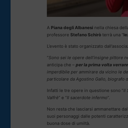
A
Piana degli Albanesi
nella chiesa del
professore
Stefano Schirò
terrà una “
le
L’evento è stato organizzato dall’associa
“
Sono sei le opere dell’insigne pittore 
anticipa che –
per la prima volta verrann
imperdibile per ammirare da vicino le deli
particolare da Agostino Gallo, biografo d
Infatti le tre opere in questione sono “
Il
Valfrè
” e “
Il sacerdote infermo
“.
Non resta che lasciarsi ammanettare dalla
suoi personaggi dalle potenti caratterizza
buona dose di umiltà.