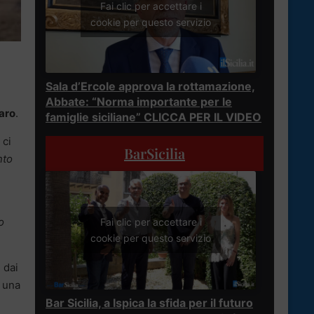
Fai clic per accettare i
cookie per questo servizio
Sala d’Ercole approva la rottamazione,
Abbate: “Norma importante per le
aro
.
famiglie siciliane” CLICCA PER IL VIDEO
 ci
BarSicilia
nto
o
Fai clic per accettare i
cookie per questo servizio
 dai
e una
Bar Sicilia, a Ispica la sfida per il futuro