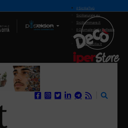
il SiciliaTivù
Siciliarurale.eu
Siciliammare.it
Il Network
Il Giornale della Bellezza
Siciliamedica.it
Sanitainsicilia.it