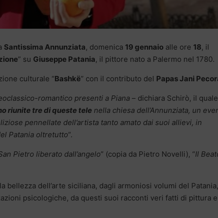
la
Santissima Annunziata
, domenica
19 gennaio
alle ore
18
, il
zione
” su
Giuseppe Patania
, il pittore nato a Palermo nel 1780.
zione culturale “
Bashkë
” con il contributo del
Papas Jani Pecor
neoclassico-romantico presenti a Piana
– dichiara Schirò, il quale
o riunite tre di queste tele
nella chiesa dell’Annunziata, un eve
ziose pennellate dell’artista tanto amato dai suoi allievi, in
el Patania oltretutto
“.
 San Pietro liberato dall’angelo
” (copia da Pietro Novelli), “
Il Beat
 bellezza dell’arte siciliana, dagli armoniosi volumi del Patania,
zioni psicologiche, da questi suoi racconti veri fatti di pittura 