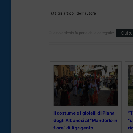
Tutti gli articoli dell'autore
Cultu
Questo articolo fa parte delle categorie:
Il costume e i gioielli di Piana
“T
degli Albanesi al “Mandorlo in
“u
fiore” di Agrigento
ri