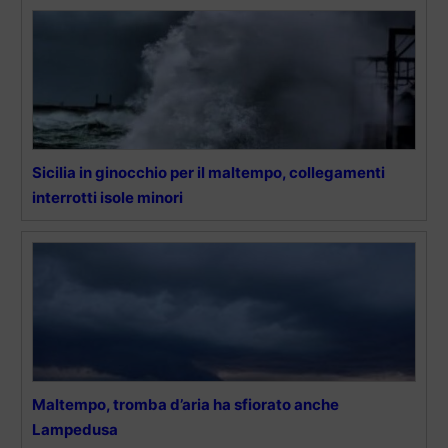
Sicilia in ginocchio per il maltempo, collegamenti
interrotti isole minori
Maltempo, tromba d’aria ha sfiorato anche
Lampedusa