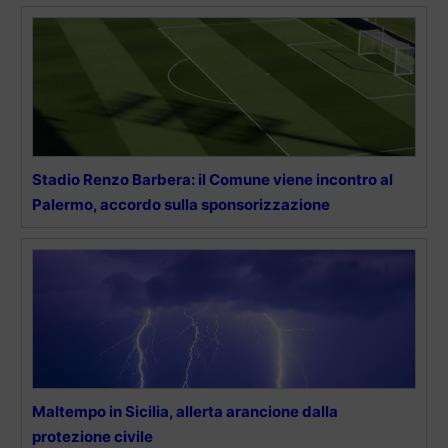
Stadio Renzo Barbera: il Comune viene incontro al
Palermo, accordo sulla sponsorizzazione
Maltempo in Sicilia, allerta arancione dalla
protezione civile