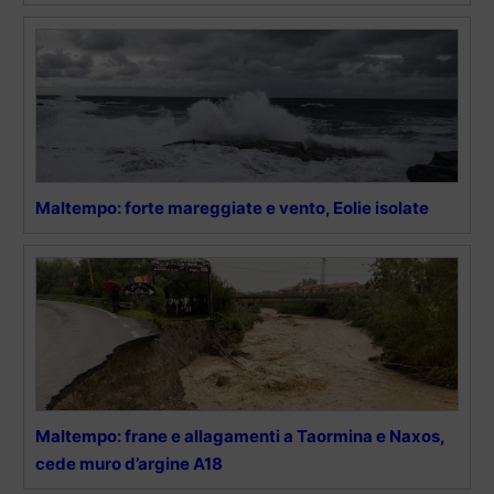
Maltempo: forte mareggiate e vento, Eolie isolate
Maltempo: frane e allagamenti a Taormina e Naxos,
cede muro d’argine A18