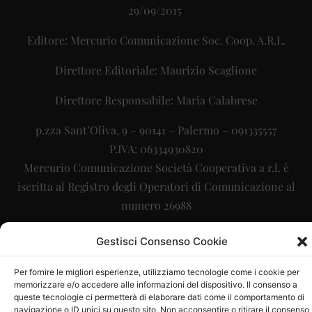
29/09/2015
Editore: Mercurio Comunicazione Soc. Coop. A.R.L.
Direttore Editoriale: Maurizio Scaglione
Direttore Responsabile: Maria Calabrese
p.zza Sant’Oliva, 9 – 90141 – Palermo – 091335557
P.IVA: 06334930820
Mercurio Comunicazione Società Cooperativa a r.l. è
iscritta al Registro degli Operatori di Comunicazione al
numero 26988
Sito gestito da
La Digitale srl
–
info@ladigitale.it
Gestisci Consenso Cookie
Per fornire le migliori esperienze, utilizziamo tecnologie come i cookie per
memorizzare e/o accedere alle informazioni del dispositivo. Il consenso a
queste tecnologie ci permetterà di elaborare dati come il comportamento di
navigazione o ID unici su questo sito. Non acconsentire o ritirare il consenso