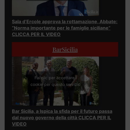
Sala d’Ercole approva la rottamazione, Abbate:
“Norma importante per le famiglie siciliane”
CLICCA PER IL VIDEO
BarSicilia
Fai clic per accettare i
cookie per questo servizio
Bar Sicilia, a Ispica la sfida per il futuro passa
dal nuovo governo della città CLICCA PER IL
VIDEO