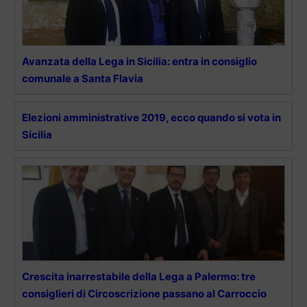
Avanzata della Lega in Sicilia: entra in consiglio
comunale a Santa Flavia
Elezioni amministrative 2019, ecco quando si vota in
Sicilia
Crescita inarrestabile della Lega a Palermo: tre
consiglieri di Circoscrizione passano al Carroccio