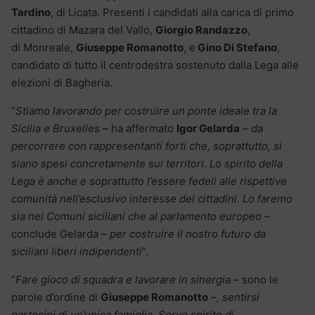
Tardino
, di Licata. Presenti i candidati alla carica di primo
cittadino di Mazara del Vallo,
Giorgio Randazzo
,
di Monreale,
Giuseppe Romanotto
, e
Gino Di Stefano
,
candidato di tutto il centrodestra sostenuto dalla Lega alle
elezioni di Bagheria.
“
Stiamo lavorando per costruire un ponte ideale tra la
Sicilia e Bruxelles
– ha affermato
Igor Gelarda
–
da
percorrere con rappresentanti forti che, soprattutto, si
siano spesi concretamente sui territori. Lo spirito della
Lega è anche e soprattutto l’essere fedeli alle rispettive
comunità nell’esclusivo interesse dei cittadini. Lo faremo
sia nei Comuni siciliani che al parlamento europeo
–
conclude Gelarda –
per costruire il nostro futuro da
siciliani liberi indipendenti
”.
“
Fare gioco di squadra e lavorare in sinergia
– sono le
parole d’ordine di
Giuseppe Romanotto
–
, sentirsi
partecipi di un’unica famiglia. Serve spirito di