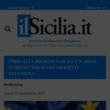
Cronache locali
Il Network
Fondato da Maurizio Scaglione
DOMENICA 9 AGOSTO 2026 - AGGIORNATO ALLE 19:07
PNRR: ALLA REGIONE NASCE LA “CABINA
DI REGIA” PER NUOVI PROGETTI
DELL’ISOLA
Redazione
lunedì 13 Settembre 2021