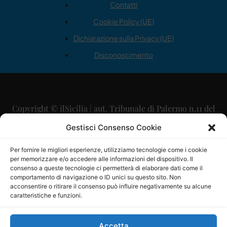
Contatti
Cookie Policy (UE)
Dichiarazione sulla Privacy (UE)
Disconoscimento
Copyright © ilSicilia | aut. Tribunale di Palermo n.11 del
29/09/2015
Gestisci Consenso Cookie
Editore: Mercurio Comunicazione Soc. Coop. A.R.L.
Per fornire le migliori esperienze, utilizziamo tecnologie come i cookie
per memorizzare e/o accedere alle informazioni del dispositivo. Il
Direttore Editoriale: Maurizio Scaglione
consenso a queste tecnologie ci permetterà di elaborare dati come il
comportamento di navigazione o ID unici su questo sito. Non
Direttore Responsabile: Maria Calabrese
acconsentire o ritirare il consenso può influire negativamente su alcune
caratteristiche e funzioni.
p.zza Sant’Oliva, 9 – 90141 – Palermo – 091335557
P.IVA: 06334930820
Accetta