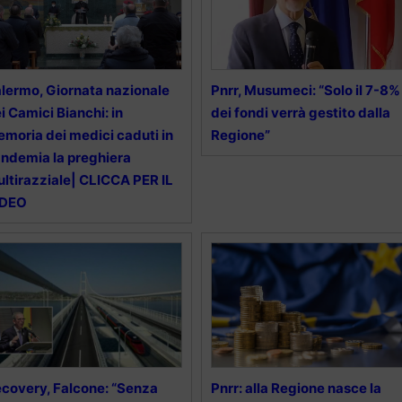
lermo, Giornata nazionale
Pnrr, Musumeci: “Solo il 7-8%
i Camici Bianchi: in
dei fondi verrà gestito dalla
moria dei medici caduti in
Regione”
ndemia la preghiera
ltirazziale| CLICCA PER IL
IDEO
covery, Falcone: “Senza
Pnrr: alla Regione nasce la