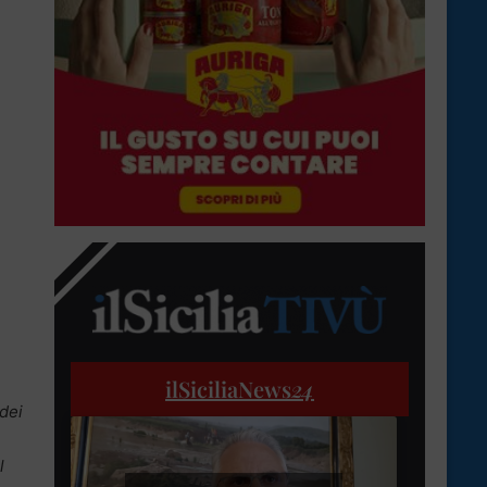
ilSiciliaNews
24
 dei
l