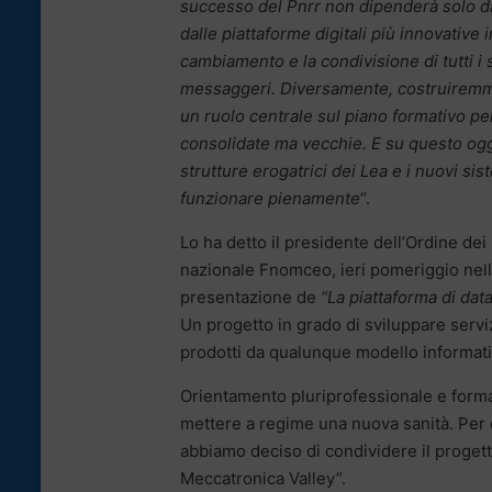
successo del Pnrr non dipenderà solo dal
dalle piattaforme digitali più innovative
cambiamento e la condivisione di tutti i sa
messaggeri. Diversamente, costruiremmo 
un ruolo centrale sul piano formativo per
consolidate ma vecchie. E su questo og
strutture erogatrici dei Lea e i nuovi sis
funzionare pienamente
“.
Lo ha detto il presidente dell’Ordine de
nazionale Fnomceo, ieri pomeriggio nella
presentazione de
“La piattaforma di data
Un progetto in grado di sviluppare servi
prodotti da qualunque modello informati
Orientamento pluriprofessionale e form
mettere a regime una nuova sanità. Per q
abbiamo deciso di condividere il progetto
Meccatronica Valley”.