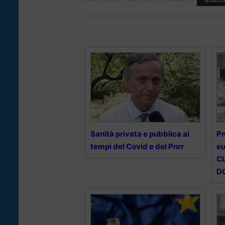
Sanità privata e pubblica ai
Pn
tempi del Covid e del Pnrr
eu
CL
D