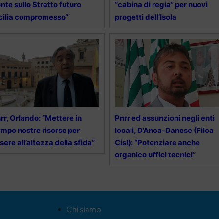
nte sullo Stretto futuro
“cabina di regia” per nuovi
cilia compromesso”
progetti dell’Isola
rr, Orlando: “Mettere in
Pnrr ed assunzioni negli enti
mpo nostre risorse per
locali, D’Anca-Danese (Filca
sere all’altezza della sfida”
Cisl): “Potenziare anche
organico uffici tecnici”
Chi siamo