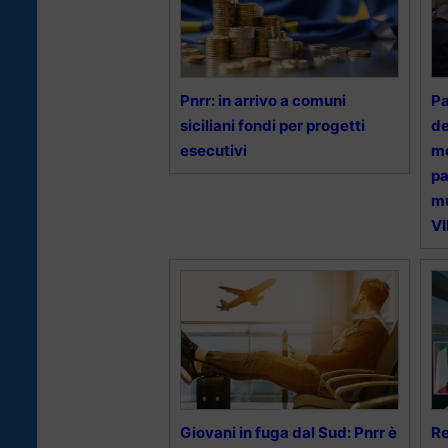
Pnrr: in arrivo a comuni
Pa
siciliani fondi per progetti
de
esecutivi
me
pa
mu
V
Giovani in fuga dal Sud: Pnrr è
Re