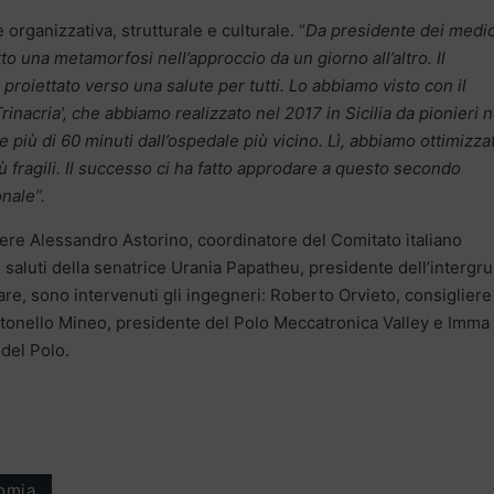
 organizzativa, strutturale e culturale. “
Da presidente dei medic
o una metamorfosi nell’approccio da un giorno all’altro. Il
oiettato verso una salute per tutti. Lo abbiamo visto con il
inacria’, che abbiamo realizzato nel 2017 in Sicilia da pionieri n
e più di 60 minuti dall’ospedale più vicino. Lì, abbiamo ottimizza
ù fragili. Il successo ci ha fatto approdare a questo secondo
nale”.
nere Alessandro Astorino, coordinatore del Comitato italiano
i saluti della senatrice Urania Papatheu, presidente dell’intergr
re, sono intervenuti gli ingegneri: Roberto Orvieto, consigliere
Antonello Mineo, presidente del Polo Meccatronica Valley e Imma
 del Polo.
omia