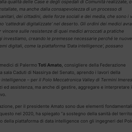
la qualità delle Case e degli ospedali di Comunità realizzate, o
 installate, ma anche dalla consapevolezza di un processo di
nitari, dei cittadini, delle forze sociali e dei media, che sono i 
‘cattedrali digitalizzate’ nel deserto.
Gli ordini dei medici avr
 vincere sulle resistenze di quei medici arroccati a pratiche
gi investiamo, creando le premesse necessarie perché le nuove
temi digitali, come la piattaforma ‘Data intelligence’, possano
i medici di Palermo
Toti Amato,
consigliere della Federazione
 sala Caduti di Nassirya del Senato, aprendo i lavori della
 intelligence –
p
er il Polo Meccatronica Valley di Termini Imere
zi ed assistenza, ma anche di gestire, aggregare e interpretare i
vo.
azione, per il presidente Amato sono due elementi fondamentali
uesto nel 2020, ha spiegato “a sostegno della sanità del territo
 della piattaforma di data intelligence con gli ingegneri del Pol