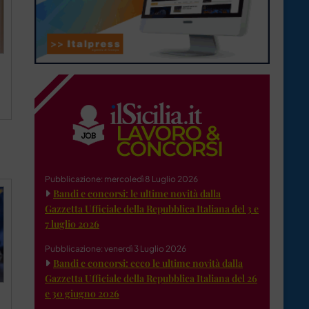
Pubblicazione: mercoledì 8 Luglio 2026
Bandi e concorsi: le ultime novità dalla
Gazzetta Ufficiale della Repubblica Italiana del 3 e
7 luglio 2026
Pubblicazione: venerdì 3 Luglio 2026
Bandi e concorsi: ecco le ultime novità dalla
Gazzetta Ufficiale della Repubblica Italiana del 26
e 30 giugno 2026