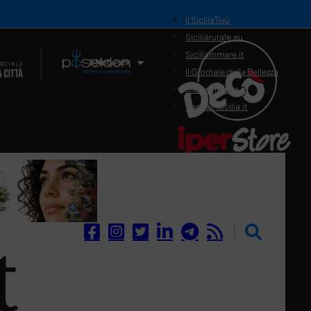
il SiciliaTivù
Siciliarurale.eu
Siciliammare.it
Il Network
Il Giornale della Bellezza
Siciliamedica.it
Sanitainsicilia.it