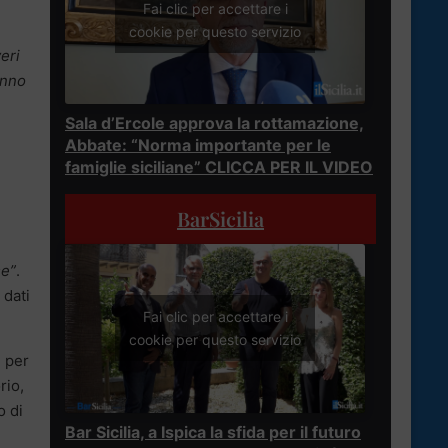
Fai clic per accettare i
cookie per questo servizio
veri
anno
Sala d’Ercole approva la rottamazione,
Abbate: “Norma importante per le
famiglie siciliane” CLICCA PER IL VIDEO
BarSicilia
se”
.
 dati
Fai clic per accettare i
cookie per questo servizio
 per
rio,
o di
Bar Sicilia, a Ispica la sfida per il futuro