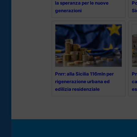
la speranza per le nuove
Po
generazioni
Si
Pnrr: alla Sicilia 116mln per
Pn
rigenerazione urbana ed
ca
edilizia residenziale
es