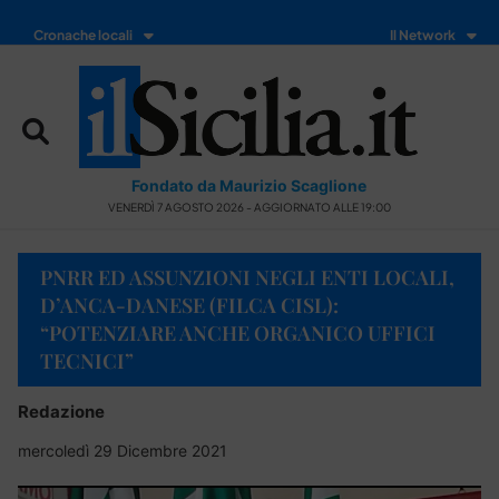
Cronache locali
Il Network
Fondato da Maurizio Scaglione
VENERDÌ 7 AGOSTO 2026 - AGGIORNATO ALLE 19:00
PNRR ED ASSUNZIONI NEGLI ENTI LOCALI,
D’ANCA-DANESE (FILCA CISL):
“POTENZIARE ANCHE ORGANICO UFFICI
TECNICI”
Redazione
mercoledì 29 Dicembre 2021