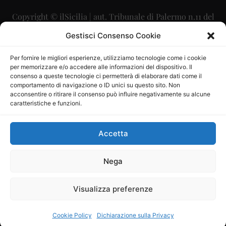
Copyright © ilSicilia | aut. Tribunale di Palermo n.11 del
29/09/2015
Gestisci Consenso Cookie
Editore: Mercurio Comunicazione Soc. Coop. A.R.L.
Per fornire le migliori esperienze, utilizziamo tecnologie come i cookie
per memorizzare e/o accedere alle informazioni del dispositivo. Il
Direttore Editoriale: Maurizio Scaglione
consenso a queste tecnologie ci permetterà di elaborare dati come il
comportamento di navigazione o ID unici su questo sito. Non
Direttore Responsabile: Maria Calabrese
acconsentire o ritirare il consenso può influire negativamente su alcune
caratteristiche e funzioni.
p.zza Sant’Oliva, 9 – 90141 – Palermo – 091335557
P.IVA: 06334930820
Accetta
Mercurio Comunicazione Società Cooperativa a r.l. è
iscritta al Registro degli Operatori di Comunicazione al
Nega
numero 26988
Visualizza preferenze
Sito gestito da
La Digitale srl
–
info@ladigitale.it
Cookie Policy
Dichiarazione sulla Privacy