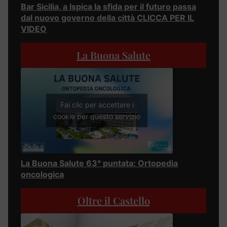
Bar Sicilia, a Ispica la sfida per il futuro passa
dal nuovo governo della città CLICCA PER IL
VIDEO
La Buona Salute
Fai clic per accettare i
cookie per questo servizio
La Buona Salute 63° puntata: Ortopedia
oncologica
Oltre il Castello