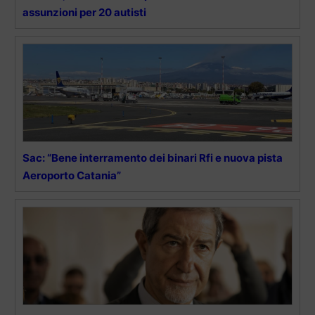
assunzioni per 20 autisti
Sac: “Bene interramento dei binari Rfi e nuova pista
Aeroporto Catania”