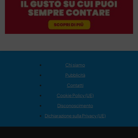
Chi siamo
Pubblicità
Contatti
Cookie Policy (UE)
Disconoscimento
Dichiarazione sulla Privacy (UE)