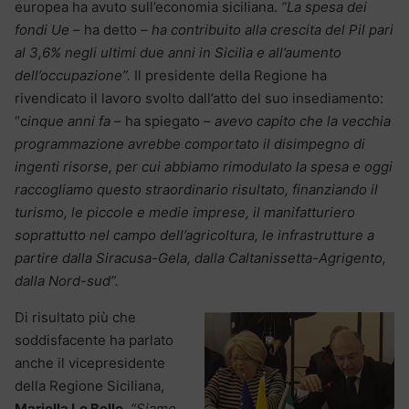
europea ha avuto sull’economia siciliana.
“La spesa dei
fondi Ue
– ha detto –
ha contribuito alla crescita del Pil pari
al 3,6% negli ultimi due anni in Sicilia e all’aumento
dell’occupazione”.
Il presidente della Regione ha
rivendicato il lavoro svolto dall’atto del suo insediamento:
“c
inque anni fa
– ha spiegato –
avevo capito che la vecchia
programmazione avrebbe comportato il disimpegno di
ingenti risorse, per cui abbiamo rimodulato la spesa e oggi
raccogliamo questo straordinario risultato, finanziando il
turismo, le piccole e medie imprese, il manifatturiero
soprattutto nel campo dell’agricoltura, le infrastrutture a
partire dalla Siracusa-Gela, dalla Caltanissetta-Agrigento,
dalla Nord-sud”.
Di risultato più che
soddisfacente ha parlato
anche il vicepresidente
della Regione Siciliana,
Mariella Lo Bello
.
“Siamo