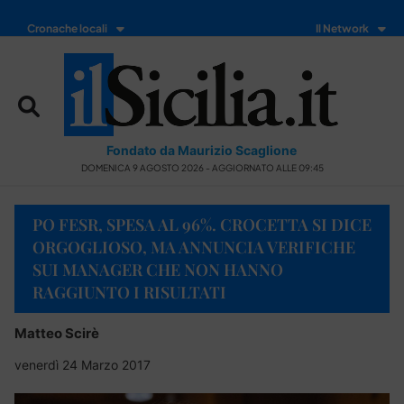
Cronache locali
Il Network
Fondato da Maurizio Scaglione
DOMENICA 9 AGOSTO 2026 - AGGIORNATO ALLE 09:45
PO FESR, SPESA AL 96%. CROCETTA SI DICE
ORGOGLIOSO, MA ANNUNCIA VERIFICHE
SUI MANAGER CHE NON HANNO
RAGGIUNTO I RISULTATI
Matteo Scirè
venerdì 24 Marzo 2017