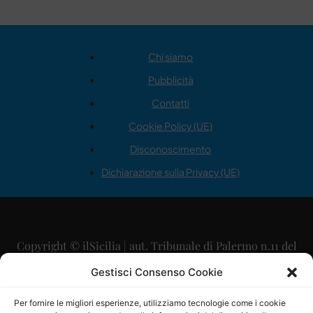
Chi siamo
Pubblicità
Contatti
Cookie Policy (UE)
Disconoscimento
Dichiarazione sulla Privacy (UE)
Copyright © ilSicilia | aut. Tribunale di Palermo n.11 del
29/09/2015
Gestisci Consenso Cookie
Editore: Mercurio Comunicazione Soc. Coop. A.R.L.
Per fornire le migliori esperienze, utilizziamo tecnologie come i cookie