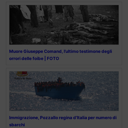
Muore Giuseppe Comand, l’ultimo testimone degli
orrori delle foibe | FOTO
Immigrazione, Pozzallo regina d’Italia per numero di
sbarchi