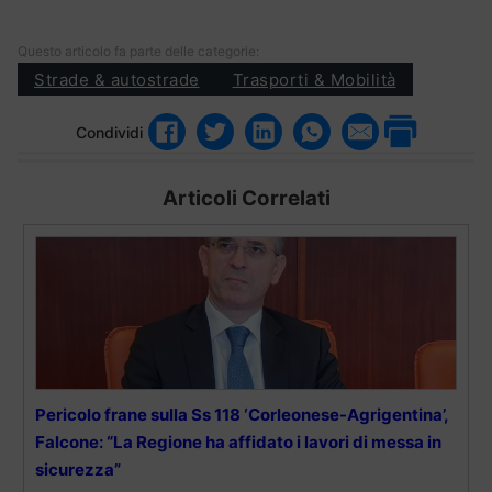
Questo articolo fa parte delle categorie:
Strade & autostrade
Trasporti & Mobilità
Condividi
Articoli Correlati
Pericolo frane sulla Ss 118 ‘Corleonese-Agrigentina’,
Falcone: “La Regione ha affidato i lavori di messa in
sicurezza”