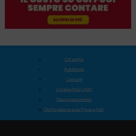
Chi siamo
Pubblicità
Contatti
Cookie Policy (UE)
Disconoscimento
Dichiarazione sulla Privacy (UE)