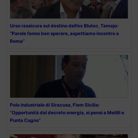
Urso rassicura sul destino dell’ex Blutec, Tamajo:
“Parole fanno ben sperare, aspettiamo incontro a
Roma”
Polo industriale di Siracusa, Fiom Sicilia:
“Opportunità dal decreto energia, si pensi a Melilli e
Punta Cugno”