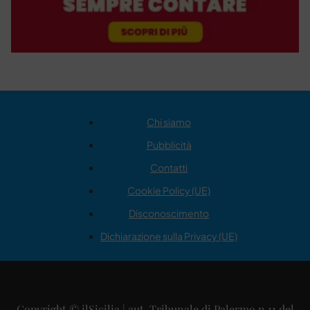
Chi siamo
Pubblicità
Contatti
Cookie Policy (UE)
Disconoscimento
Dichiarazione sulla Privacy (UE)
Copyright © ilSicilia | aut. Tribunale di Palermo n.11 del