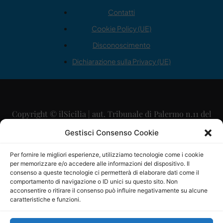
Contatti
Cookie Policy (UE)
Disconoscimento
Dichiarazione sulla Privacy (UE)
Copyright © ilSicilia | aut. Tribunale di Palermo n.11 del
29/09/2015
Gestisci Consenso Cookie
Editore: Mercurio Comunicazione Soc. Coop. A.R.L.
Per fornire le migliori esperienze, utilizziamo tecnologie come i cookie
per memorizzare e/o accedere alle informazioni del dispositivo. Il
Direttore Editoriale: Maurizio Scaglione
consenso a queste tecnologie ci permetterà di elaborare dati come il
comportamento di navigazione o ID unici su questo sito. Non
Direttore Responsabile: Maria Calabrese
acconsentire o ritirare il consenso può influire negativamente su alcune
caratteristiche e funzioni.
p.zza Sant’Oliva, 9 – 90141 – Palermo – 091335557