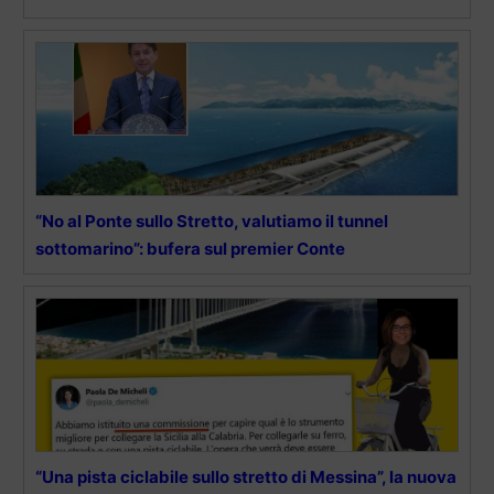
“No al Ponte sullo Stretto, valutiamo il tunnel
sottomarino”: bufera sul premier Conte
“Una pista ciclabile sullo stretto di Messina”, la nuova