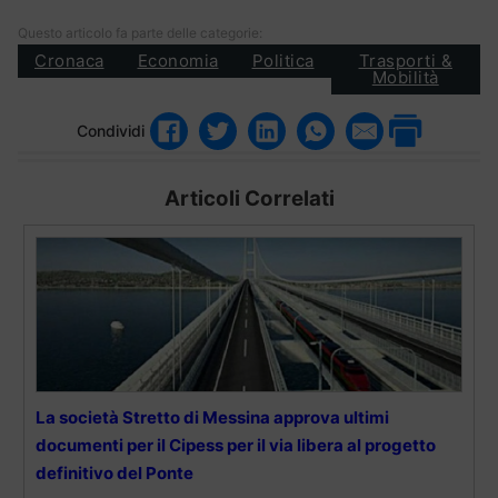
Questo articolo fa parte delle categorie:
Cronaca
Economia
Politica
Trasporti &
Mobilità
Condividi
Articoli Correlati
La società Stretto di Messina approva ultimi
documenti per il Cipess per il via libera al progetto
definitivo del Ponte