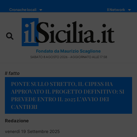
Cronache locali
Il Network
Fondato da Maurizio Scaglione
SABATO 8 AGOSTO 2026 - AGGIORNATO ALLE 17:58
Il fatto
PONTE SULLO STRETTO, IL CIPESS HA
APPROVATO IL PROGETTO DEFINITIVO: SI
PREVEDE ENTRO IL 2025 L’AVVIO DEI
CANTIERI
Redazione
venerdì 19 Settembre 2025