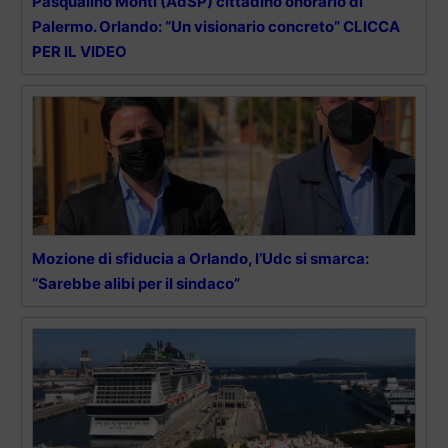
Pasqualino Monti (AdSP) cittadino onorario di
Palermo. Orlando: “Un visionario concreto” CLICCA
PER IL VIDEO
Mozione di sfiducia a Orlando, l’Udc si smarca:
“Sarebbe alibi per il sindaco”