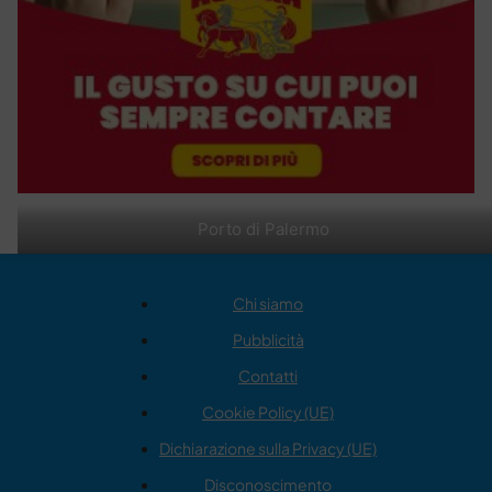
Porto di Palermo
Chi siamo
Pubblicità
Contatti
Cookie Policy (UE)
Dichiarazione sulla Privacy (UE)
Disconoscimento