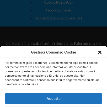
Cookie Policy (UE)
Disconoscimento
Dichiarazione sulla Privacy (UE)
Copyright © ilSicilia | aut. Tribunale di Palermo n.11 del
29/09/2015
Gestisci Consenso Cookie
Editore: Mercurio Comunicazione Soc. Coop. A.R.L.
Per fornire le migliori esperienze, utilizziamo tecnologie come i cookie
per memorizzare e/o accedere alle informazioni del dispositivo. Il
Direttore Editoriale: Maurizio Scaglione
consenso a queste tecnologie ci permetterà di elaborare dati come il
comportamento di navigazione o ID unici su questo sito. Non
Direttore Responsabile: Maria Calabrese
acconsentire o ritirare il consenso può influire negativamente su alcune
caratteristiche e funzioni.
p.zza Sant’Oliva, 9 – 90141 – Palermo – 091335557
P.IVA: 06334930820
Accetta
Mercurio Comunicazione Società Cooperativa a r.l. è