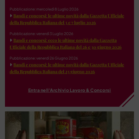
Pubblicazione: mercoledì 8 Luglio 2026
Bandi e concorsi: le ultime novità dalla Gazzetta Ufficiale
della Repubblica Italiana del 3 e 7 luglio 2026
Pubblicazione: venerdì 3 Luglio 2026
Bandi e concorsi: ecco le ultime novità dalla Gazzetta
Ufficiale della Repubblica Italiana del 26 e 30 giugno 2026
Pubblicazione: venerdì 26 Giugno 2026
Bandi e concorsi: le ultime novità dalla Gazzetta Ufficiale
della Repubblica Italiana del 23 giugno 2026
Entra nell'Archivio Lavoro & Concorsi