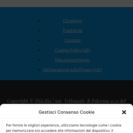
Chi siamo
Pubblicità
Contatti
Cookie Policy (UE)
Disconoscimento
Dichiarazione sulla Privacy (UE)
Copyright © ilSicilia | aut. Tribunale di Palermo n.11 del
29/09/2015
Gestisci Consenso Cookie
Editore: Mercurio Comunicazione Soc. Coop. A.R.L.
Per fornire le migliori esperienze, utilizziamo tecnologie come i cookie
per memorizzare e/o accedere alle informazioni del dispositivo. Il