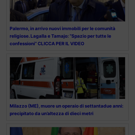
Palermo, in arrivo nuovi immobili per le comunità
religiose. Lagalla e Tamajo: “Spazio per tutte le
confessioni” CLICCA PER IL VIDEO
Milazzo (ME), muore un operaio di settantadue anni:
precipitato da un’altezza di dieci metri