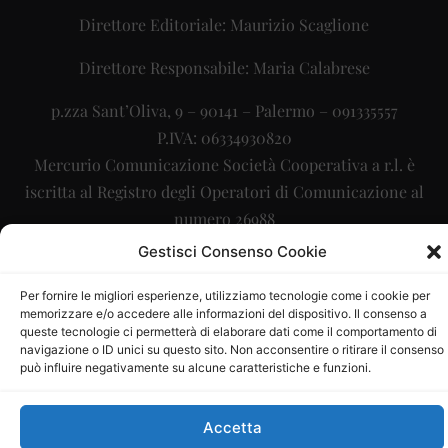
Direttore Editoriale: Maurizio Scaglione
Direttore Responsabile: Maria Calabrese
p.zza Sant’Oliva, 9 – 90141 – Palermo – 091335557
P.IVA: 06334930820
Mercurio Comunicazione Società Cooperativa a r.l. è
iscritta al Registro degli Operatori di Comunicazione al
numero 26988
Gestisci Consenso Cookie
Sito gestito da
La Digitale srl
–
info@ladigitale.it
Per fornire le migliori esperienze, utilizziamo tecnologie come i cookie per
memorizzare e/o accedere alle informazioni del dispositivo. Il consenso a
queste tecnologie ci permetterà di elaborare dati come il comportamento di
navigazione o ID unici su questo sito. Non acconsentire o ritirare il consenso
può influire negativamente su alcune caratteristiche e funzioni.
Accetta