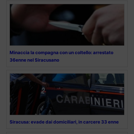
Minaccia la compagna con un coltello: arrestato
36enne nel Siracusano
Siracusa: evade dai domiciliari, in carcere 33 enne