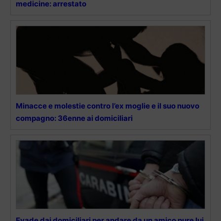
medicine: arrestato
Minacce e molestie contro l’ex moglie e il suo nuovo
compagno: 36enne ai domiciliari
Evade dai domiciliari per andare da un amico pure lui