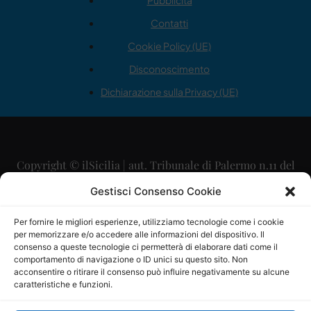
Pubblicità
Contatti
Cookie Policy (UE)
Disconoscimento
Dichiarazione sulla Privacy (UE)
Copyright © ilSicilia | aut. Tribunale di Palermo n.11 del
29/09/2015
Gestisci Consenso Cookie
Editore: Mercurio Comunicazione Soc. Coop. A.R.L.
Per fornire le migliori esperienze, utilizziamo tecnologie come i cookie
per memorizzare e/o accedere alle informazioni del dispositivo. Il
Direttore Editoriale: Maurizio Scaglione
consenso a queste tecnologie ci permetterà di elaborare dati come il
comportamento di navigazione o ID unici su questo sito. Non
Direttore Responsabile: Maria Calabrese
acconsentire o ritirare il consenso può influire negativamente su alcune
caratteristiche e funzioni.
p.zza Sant’Oliva, 9 – 90141 – Palermo – 091335557