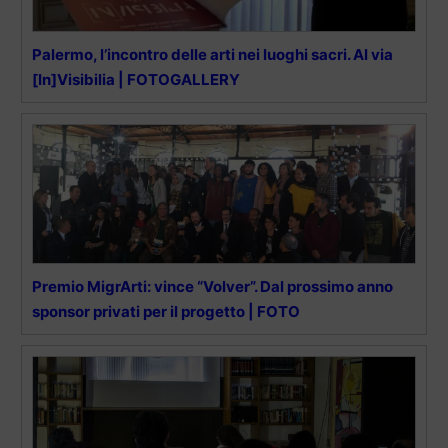
Palermo, l’incontro delle arti nei luoghi sacri. Al via
[In]Visibilia | FOTOGALLERY
Premio MigrArti: vince “Volver”. Dal prossimo anno
sponsor privati per il progetto | FOTO