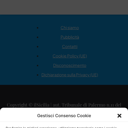
Chi siamo
Pubblicità
Contatti
Cookie Policy (UE)
Disconoscimento
Dichiarazione sulla Privacy (UE)
Copyright © ilSicilia | aut. Tribunale di Palermo n.11 del
29/09/2015
Gestisci Consenso Cookie
Editore: Mercurio Comunicazione Soc. Coop. A.R.L.