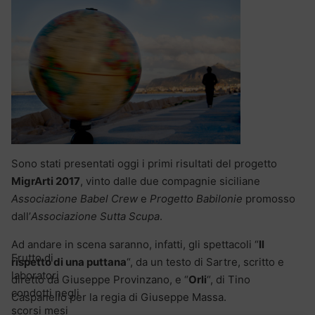
Sono stati presentati oggi i primi risultati del progetto
MigrArti 2017
, vinto dalle due compagnie siciliane
Associazione Babel Crew
e
Progetto Babilonie
promosso
dall’
Associazione Sutta Scupa
.
Ad andare in scena saranno, infatti, gli spettacoli “
Il
Frutto di
rispetto di una puttana
“, da un testo di Sartre, scritto e
laboratori
diretto da Giuseppe Provinzano, e “
Orli
“, di Tino
condotti negli
Caspanello per la regia di Giuseppe Massa.
scorsi mesi