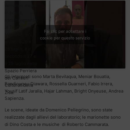
verranno messi
in scena,
rispettivamente,
al Teatro
Fai clic per accettare i
Montevergini il
cookie per questo servizio
primo, il 26 e il
28 luglio, e il
secondo il 27 e
il 29 luglio nello
Spazio Perriera
Gli interpreti sono Marta Bevilaqua, Meniar Bouatia,
dei Cantieri
Bandiougou Diawara, Rossella Guarneri, Fabio Irrera,
Culturali della
Yousif Latif Jaralla, Hajar Lahman, Bright Onyeuse, Andrea
Zisa.
Sapienza.
Le scene, ideate da Domenico Pellegrino, sono state
realizzate dagli allievi del laboratorio; le marionette sono
di Dino Costa e le musiche di Roberto Cammarata.