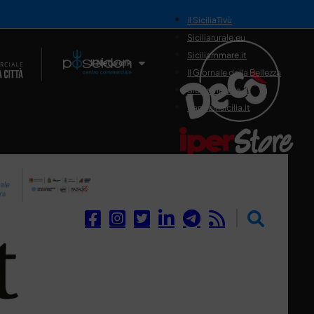
il SiciliaTivù
Siciliarurale.eu
Siciliammare.it
Il Network
Il Giornale della Bellezza
Siciliamedica.it
Sanitainsicilia.it