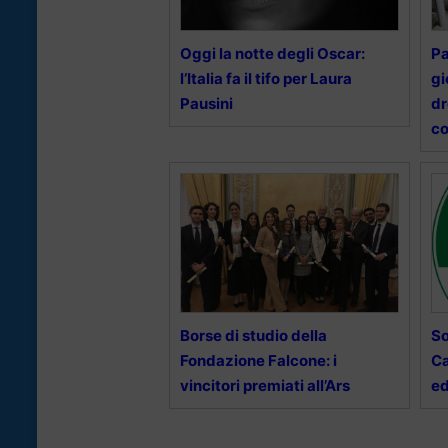
Oggi la notte degli Oscar:
Pa
l’Italia fa il tifo per Laura
gi
Pausini
dr
c
Borse di studio della
So
Fondazione Falcone: i
Ca
vincitori premiati all’Ars
ed