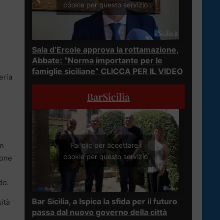
cookie per questo servizio
Sala d’Ercole approva la rottamazione,
Abbate: “Norma importante per le
famiglie siciliane” CLICCA PER IL VIDEO
eria
BarSicilia
Fai clic per accettare i
on
cookie per questo servizio
ione
do.
Bar Sicilia, a Ispica la sfida per il futuro
ità
passa dal nuovo governo della città