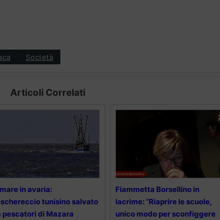
aca
Società
Articoli Correlati
 mare in avaria:
Fiammetta Borsellino in
schereccio tunisino salvato
lacrime: “Riaprire le scuole,
 pescatori di Mazara
unico modo per sconfiggere