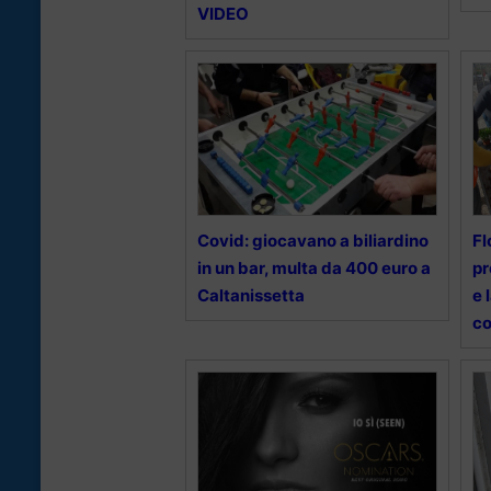
VIDEO
Covid: giocavano a biliardino
Fl
in un bar, multa da 400 euro a
pr
Caltanissetta
e 
co