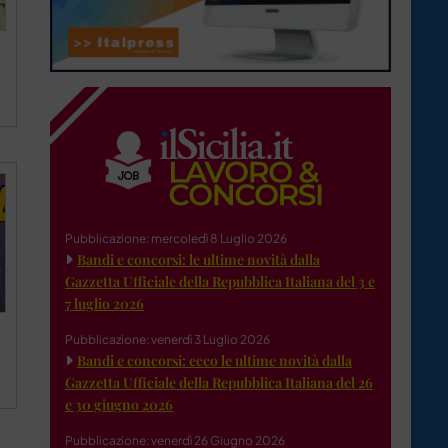
Pubblicazione: mercoledì 8 Luglio 2026
Bandi e concorsi: le ultime novità dalla
Gazzetta Ufficiale della Repubblica Italiana del 3 e
7 luglio 2026
Pubblicazione: venerdì 3 Luglio 2026
Bandi e concorsi: ecco le ultime novità dalla
Gazzetta Ufficiale della Repubblica Italiana del 26
e 30 giugno 2026
Pubblicazione: venerdì 26 Giugno 2026