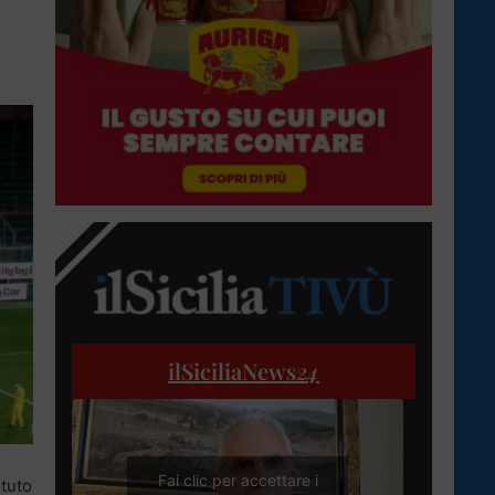
ilSiciliaNews
24
Fai clic per accettare i
otuto