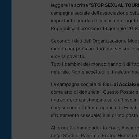
leggere la scritta
“
STOP SEXUAL TOURISM
campagna sociale dell’associazione cultu
importante per dare il via ad un progett
Repubblica il prossimo 16 gennaio 2018.
Secondo i dati dell’Organizzazione Mond
mondo per praticare turismo sessuale co
e della povertá.
Tutti i bambini del mondo hanno il dirit
naturale. Non è accettabile, in alcun mo
La campagna sociale di
Fiori di Acciaio
come atto di denuncia . Questo Poster s
una conferenza stampa e sarà affisso in 
che, secondo l’ultimo rapporto di Ecpat I
sfruttamento sessuale) è al primo posto 
Al progetto hanno aderito Enac, Assaero
degli Studi di Palermo, Protea Human Rig