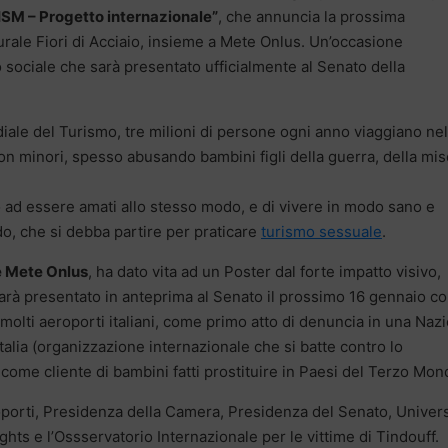
 – Progetto internazionale”
, che annuncia la prossima
rale Fiori di Acciaio, insieme a Mete Onlus. Un’occasione
o sociale che sarà presentato ufficialmente al Senato della
iale del Turismo, tre milioni di persone ogni anno viaggiano nel
n minori, spesso abusando bambini figli della guerra, della mis
to ad essere amati allo stesso modo, e di vivere in modo sano e
do, che si debba partire per praticare
turismo sessuale
.
 e Mete Onlus
, ha dato vita ad un Poster dal forte impatto visivo,
arà presentato in anteprima al Senato il prossimo 16 gennaio c
molti aeroporti italiani, come primo atto di denuncia in una Naz
talia (organizzazione internazionale che si batte contro lo
come cliente di bambini fatti prostituire in Paesi del Terzo Mon
porti, Presidenza della Camera, Presidenza del Senato, Univers
hts e l’Ossservatorio Internazionale per le vittime di Tindouff.