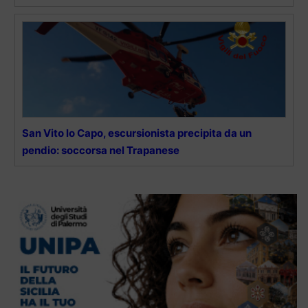
San Vito lo Capo, escursionista precipita da un
pendio: soccorsa nel Trapanese