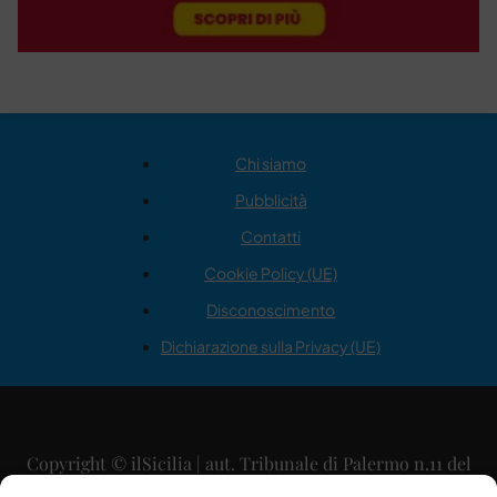
Chi siamo
Pubblicità
Contatti
Cookie Policy (UE)
Disconoscimento
Dichiarazione sulla Privacy (UE)
Copyright © ilSicilia | aut. Tribunale di Palermo n.11 del
29/09/2015