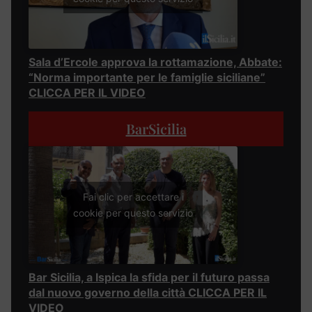
Sala d’Ercole approva la rottamazione, Abbate:
“Norma importante per le famiglie siciliane”
CLICCA PER IL VIDEO
BarSicilia
Fai clic per accettare i
cookie per questo servizio
Bar Sicilia, a Ispica la sfida per il futuro passa
dal nuovo governo della città CLICCA PER IL
VIDEO